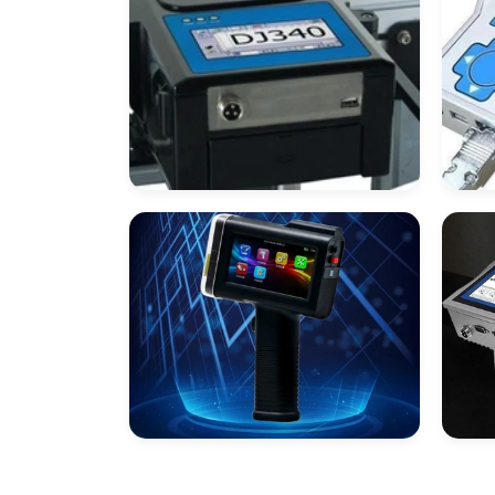
Datadores
Dat
Datador Ink Jet
Dat