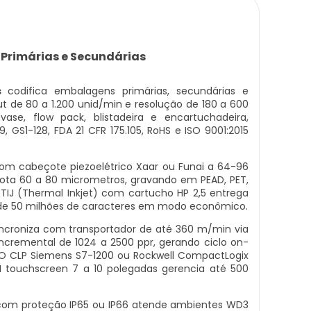
Primárias e Secundárias
s
codifica embalagens primárias, secundárias e
t de 80 a 1.200 unid/min e resolução de 180 a 600
ase, flow pack, blistadeira e encartuchadeira,
GS1-128, FDA 21 CFR 175.105, RoHS e ISO 9001:2015
 com cabeçote piezoelétrico Xaar ou Funai a 64-96
 gota 60 a 80 micrometros, gravando em PEAD, PET,
a TIJ (Thermal Inkjet) com cartucho HP 2,5 entrega
l de 50 milhões de caracteres em modo econômico.
ncroniza com transportador de até 360 m/min via
incremental de 1024 a 2500 ppr, gerando ciclo on-
 O CLP Siemens S7-1200 ou Rockwell CompactLogix
touchscreen 7 a 10 polegadas gerencia até 500
 com proteção IP65 ou IP66 atende ambientes WD3