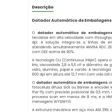
Descrição
Datador Automático de Embalagens 
O
datador automático de embalagen
terciárias em alta velocidade com throughpu
dpi. A solução integra-se a linhas de env
atendendo simultaneamente ANVISA RDC 259, 
com OEE acima de 90%.
A tecnologia CIJ (Continuous Inkjet) opera
kHz, viscosidade 2,8 a 5,5 cP e diâmetro de
vidro, alumínio, papel e cartão. A tecnologi
600 dpi em altura até 12,7 mm com vida úti
O
datador automático de embalagens
si
fotocélula difusa Sick ou Banner e encoder 
the-fly com precisão posicional de 0,5 mm.
processa scan em menos de 8 ms, e a HMI 
mensagens WYSIWYG.
A estrutura mecânica em aço inox AISI 316L