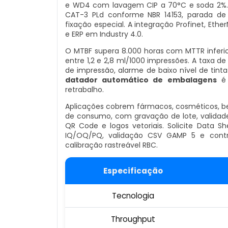
e WD4 com lavagem CIP a 70°C e soda 2%. 
CAT-3 PLd conforme NBR 14153, parada de
fixação especial. A integração Profinet, Et
e ERP em Industry 4.0.
O MTBF supera 8.000 horas com MTTR inferio
entre 1,2 e 2,8 ml/1000 impressões. A taxa d
de impressão, alarme de baixo nível de tin
datador automático de embalagens
é 
retrabalho.
Aplicações cobrem fármacos, cosméticos, beb
de consumo, com gravação de lote, validade
QR Code e logos vetoriais. Solicite Data 
IQ/OQ/PQ, validação CSV GAMP 5 e contr
calibração rastreável RBC.
Especificação
Tecnologia
Throughput