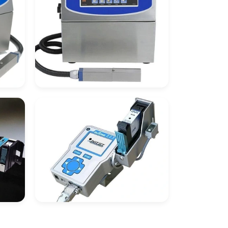
co
Datador Industrial
Inkjet
ço
Datadores De