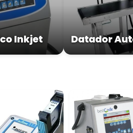
o Inkjet
Datador Aut