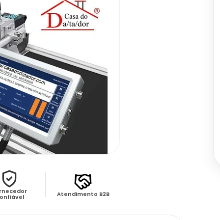
rnecedor
Atendimento B2B
onfiável