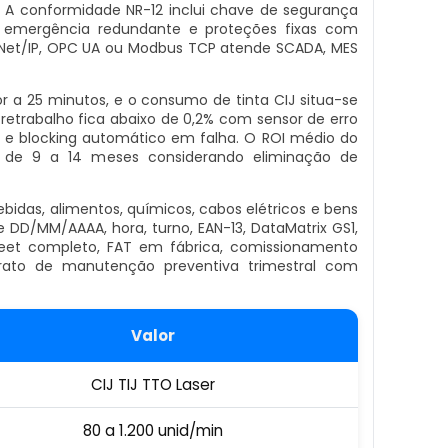
A conformidade NR-12 inclui chave de segurança
 emergência redundante e proteções fixas com
herNet/IP, OPC UA ou Modbus TCP atende SCADA, MES
r a 25 minutos, e o consumo de tinta CIJ situa-se
e retrabalho fica abaixo de 0,2% com sensor de erro
ta e blocking automático em falha. O ROI médio do
de 9 a 14 meses considerando eliminação de
idas, alimentos, químicos, cabos elétricos e bens
 DD/MM/AAAA, hora, turno, EAN-13, DataMatrix GS1,
Sheet completo, FAT em fábrica, comissionamento
ato de manutenção preventiva trimestral com
Valor
CIJ TIJ TTO Laser
80 a 1.200 unid/min