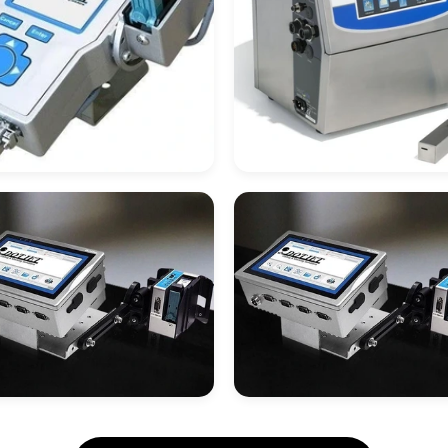
ador De Potes
Datador Automáti
Para Linha De
Produção
ador Inkjet
Datador Inkjet Pre