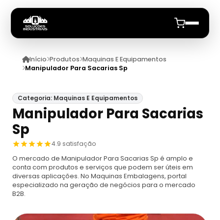
Início
Produtos
Maquinas E Equipamentos
Início
Manipulador Para Sacarias Sp
Quem Somos
Categoria: Maquinas E Equipamentos
Manipulador Para Sacarias
Produtos
Sp
Maquinas E Equipamentos
Anuncie
4.9 satisfação
O mercado de Manipulador Para Sacarias Sp é amplo e
Dosador
Datadores
conta com produtos e serviços que podem ser úteis em
diversas aplicações. No Maquinas Embalagens, portal
especializado na geração de negócios para o mercado
Máquina De Embalagem Compacta
Datadores
B2B.
Máquina Embaladora E Seladora
Datador De Potes