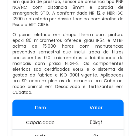
em queda de pressao, sensor de presenca tipo PNP
Empresa De Datador Inkjet
NO/NC com distancia 8mm e parada de
emergencia STO. A conformidade NR-12 e NBR ISO
Esteira Alimentadora
12100 e atestada por dossie tecnico com Analise de
Máquina Datadora Preço
Risco e ART CREA.
Seladora Contínua Com Datador
O painel eletrico em chapa 1.5mm com pintura
Máquina Datadora Automática
epoxi 80 micrometros oferece grau IP54 e MTBF
acima de 15.000 horas com manutencao
Maquina Contadora
preventiva semestral que inclui troca de filtros
Datador De Potes Tampas E Rótulos
coalescentes 0.01 micrometros e lubrificacao de
Seladora Rotativa Contínua
mancais com graxa NLGI-2. Os componentes
Manutenção De Datador De Caixa
eletricos sao certificados RoHS e o sistema de
gestao da fabrica e ISO 9001 vigente. Aplicacoes
Balança Linear
em SP cobrem plantas de cimento em Cubatao,
Datador Automático De Embalagens
racao animal em Descalvado e fertilizantes em
Cubatao.
Seladoras Automáticas Com Data
Datador Com Esteira
Item
Valor
Pesadora
Datador De Embalagens Automático
Capacidade
50kgf
Embaladora De Feijão
Datador Hot Stamping