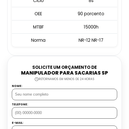
Ciclo
8s
Embaladora E Seladora
Datador Industrial
OEE
90 porcento
Esteira Coletora
Datador Inkjet Com Esteira
MTBF
15000h
Dosadora Para Grãos
Norma
NR-12 NR-17
Datador Inkjet Manual
Máquina Seladora Automática
Datador Jato De Tinta
Máquina Seladora De Alimentos
SOLICITE UM ORÇAMENTO DE
Datador Manual Preço
MANIPULADOR PARA SACARIAS SP
Seladora Contínua Automática
RETORNAMOS EM MENOS DE 24 HORAS
Datador Para Flow Pack
NOME:
Seladora De Gelo
Datador Portátil
TELEFONE:
Seladora De Pedal Preço
Datadora Automática
E-MAIL:
Balança Contadora Industrial