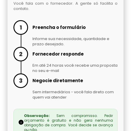
Embaladora De Brindes
Você fala com o fornecedor. A gente só facilita o
contato.
Embaladora De Café
1
Preencha o formulário
Embaladora De Fechaduras E Maçanetas
Informe sua necessidade, quantidade e
prazo desejado.
Embaladora De Massas
2
Fornecedor responde
Embaladora De Peças Automotivas
Em até 24 horas você recebe uma proposta
no seu e-mail
Embaladora De Pó
3
Negocie diretamente
Sem intermediários - você fala direto com
Embaladora Invertida
quem vai atender
Fábrica De Máquinas Empacotadoras
Observação:
Sem compromisso. Pedir
orçamento é gratuito e não gera nenhuma
Fábrica De Seladoras
obrigação de compra. Você decide se avança
ou não.