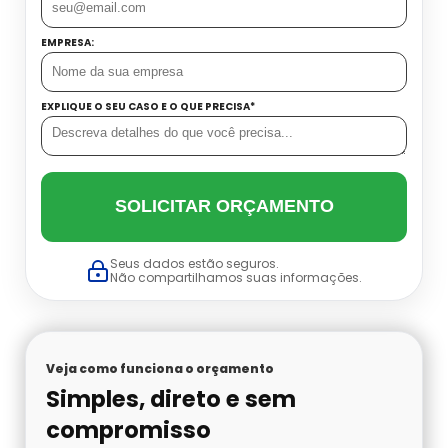
Datador Cetro
Balança Linear Sp
EMPRESA:
Balança Multi Cabeças
EXPLIQUE O SEU CASO E O QUE PRECISA*
Balança Multi Cabeças Preço
Balança Multi Cabeças Sp
SOLICITAR ORÇAMENTO
Balança Multicabeçote Preço
Seus dados estão seguros.
Não compartilhamos suas informações.
Contadora Preço
Dosadora Para Pó
Veja como funciona o orçamento
Simples, direto e sem
Embaladora De Azeitona
compromisso