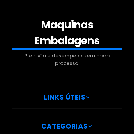
Empresa De Manipulador De Tambores
Manipulador Modular
Maquinas
Empresa De Manipulador Para Caixas
Embalagens
Manipulador Para Caixas Grandes
Precisão e desempenho em cada
processo.
Fabrica De Manipulador A Vácuo Para
Bombonas
Manipulador Para Caixas Sp
LINKS ÚTEIS
Fabrica De Manipulador A Vácuo Para
Caixas
Manipulador Para Movimentar Cargas
CATEGORIAS