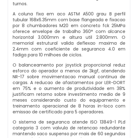
turnos.
Balança Multicabeçote
A coluna fixa em aco ASTM A500 grau B perfil
Datador Elétrico
tubular 168x6.35mm com base flangeada e fixacao
Pesadora Para Biscoito De Polvilho
por 8 chumbadores M20 em concreto fck 25MPa
oferece envelope de trabalho 360° com alcance
Datador Para Sacos Plasticos
horizontal 3.000mm e altura util 2.800mm. O
Seladora Rotativa
memorial estrutural valida deflexao maxima de
Comprar Datador Automático
2.4mm com coeficiente de seguranca 4.0 em
fadiga para 10 milhoes de ciclos.
Pesadora Para Pão De Queijo
Datador Termico
O balanceamento por joystick proporcional reduz
esforco do operador a menos de 3kgf, atendendo
Dosador De Rosca
NR-17 sobre movimentacao manual continua de
Datador Automático A Venda
cargas. A reducao de afastamentos por LER-DORT
em 75% e o aumento de produtividade em 38%
Pesadoras Automáticas
justificam retorno sobre investimento medio de 9
Datador Termo Transferência
meses considerando custo do equipamento e
Embaladora De Graos
treinamento operacional de 8 horas in-loco com
emissao de certificado para 5 operadores.
Fornecedor Datador Automático
Seladora Automática Com Esteira
O sistema de seguranca atende ISO 13849-1 PLd
categoria 3 com valvula de retencao redundante
Datador De Caixas
mantendo saco suspenso por mais de 60 segundos
Embaladora De Pao