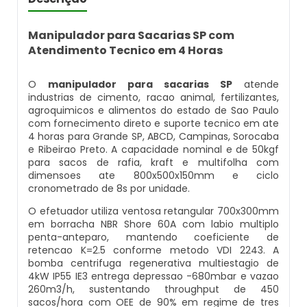
Balança Contadora
Datador Ink Jet Manual
Manipulador para Sacarias SP com
Máquina Seladora Rotativa Pneumática
Atendimento Tecnico em 4 Horas
Datador Ink Jet Portátil
Embaladora Industrial
O
manipulador para sacarias SP
atende
Datador Para Caixa De Papelão
industrias de cimento, racao animal, fertilizantes,
agroquimicos e alimentos do estado de Sao Paulo
Pesadora De Grãos
com fornecimento direto e suporte tecnico em ate
Datador Para Embaladora
4 horas para Grande SP, ABCD, Campinas, Sorocaba
Embaladora De Doces
e Ribeirao Preto. A capacidade nominal e de 50kgf
para sacos de rafia, kraft e multifolha com
Datador Para Embalagens Plásticas
dimensoes ate 800x500x150mm e ciclo
Embaladora Vertical
cronometrado de 8s por unidade.
Datador Para Empacotadora
O efetuador utiliza ventosa retangular 700x300mm
Pesadora De Pão
em borracha NBR Shore 60A com labio multiplo
Datador De Tampas
penta-anteparo, mantendo coeficiente de
retencao K=2.5 conforme metodo VDI 2243. A
Seladora Automática Com Datador
bomba centrifuga regenerativa multiestagio de
Datador Para Plástico
4kW IP55 IE3 entrega depressao -680mbar e vazao
260m3/h, sustentando throughput de 450
Pesadora De Salgados Congelados
sacos/hora com OEE de 90% em regime de tres
Datador Para Embalagem Manual