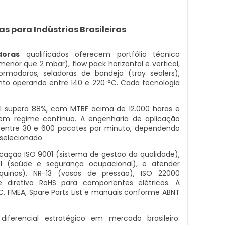
 para Indústrias Brasileiras
doras
qualificados oferecem portfólio técnico
enor que 2 mbar), flow pack horizontal e vertical,
oformadoras, seladoras de bandeja (tray sealers),
nto operando entre 140 e 220 °C. Cada tecnologia
 1 supera 88%, com MTBF acima de 12.000 horas e
% em regime contínuo. A engenharia de aplicação
entre 30 e 600 pacotes por minuto, dependendo
 selecionado.
icação ISO 9001 (sistema de gestão da qualidade),
1 (saúde e segurança ocupacional), e atender
uinas), NR-13 (vasos de pressão), ISO 22000
e diretiva RoHS para componentes elétricos. A
 FMEA, Spare Parts List e manuais conforme ABNT
iferencial estratégico em mercado brasileiro: