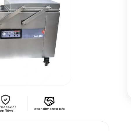
rnecedor
Atendimento B2B
onfiável