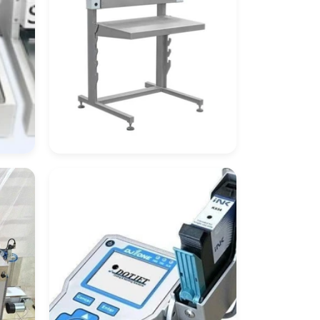
ora
Seladora De
Embalagem