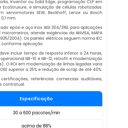
rks, Inventor ou Solid Edge, programação CLP em
r EcoStruxure, e simulação de células robotizadas.
m servomotores SEW, Beckhoff, Lenze ou Bosch
 0,1 mm.
do epóxi e aço inox AISI 304/316L para aplicações
,8 micrometros, atende exigências da ANVISA, MAPA
U 1935/2004). Os painéis elétricos seguem norma IEC
, conforme aplicação.
 deve incluir tempo de resposta inferior a 24 horas,
 operacional NR-10 e NR-12, retrofit e modernização
s). O ROI em modernização de linhas legadas varia
OEE superior a 25% e redução de scrap de até 40%.
 certificações, referências comerciais auditáveis,
e contratual.
Especificação
30 a 600 pacotes/min
acima de 88%