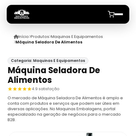
Início
Produtos
Maquinas E Equipamentos
Início
Máquina Seladora De Alimentos
Quem Somos
Categoria: Maquinas E Equipamentos
Máquina Seladora De
Produtos
Alimentos
Maquinas E Equipamentos
Anuncie
4.9 satisfação
O mercado de Máquina Seladora De Alimentos é amplo e
Dosador
Datadores
conta com produtos e serviços que podem ser úteis em
diversas aplicações. No Maquinas Embalagens, portal
especializado na geração de negócios para o mercado
Máquina De Embalagem Compacta
Datadores
B2B.
Máquina Embaladora E Seladora
Datador De Potes