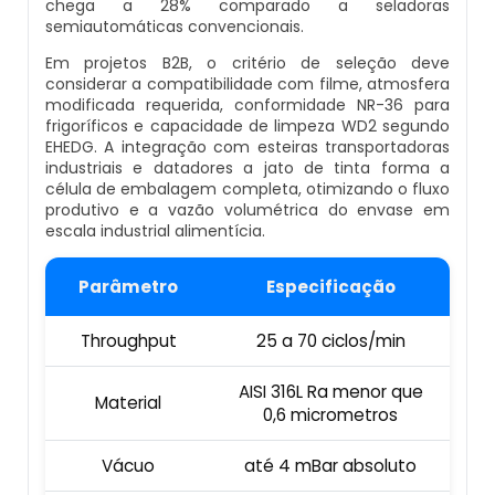
chega a 28% comparado a seladoras
Empresa De Datador Inkjet
semiautomáticas convencionais.
Esteira Alimentadora
Em projetos B2B, o critério de seleção deve
Máquina Datadora Preço
considerar a compatibilidade com filme, atmosfera
modificada requerida, conformidade NR-36 para
Seladora Contínua Com Datador
frigoríficos e capacidade de limpeza WD2 segundo
Máquina Datadora Automática
EHEDG. A integração com esteiras transportadoras
industriais e datadores a jato de tinta forma a
Maquina Contadora
célula de embalagem completa, otimizando o fluxo
Datador De Potes Tampas E Rótulos
produtivo e a vazão volumétrica do envase em
Seladora Rotativa Contínua
escala industrial alimentícia.
Manutenção De Datador De Caixa
Balança Linear
Parâmetro
Especificação
Datador Automático De Embalagens
Throughput
25 a 70 ciclos/min
Seladoras Automáticas Com Data
Datador Com Esteira
AISI 316L Ra menor que
Pesadora
Material
0,6 micrometros
Datador De Embalagens Automático
Embaladora De Feijão
Vácuo
até 4 mBar absoluto
Datador Hot Stamping