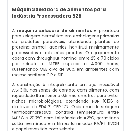
Balança Contadora
Máquina Seladora de Alimentos para
Datador Ink Jet Manual
Indústria Processadora B2B
Máquina Seladora Rotativa Pneumática
Datador Ink Jet Portátil
A
máquina seladora de alimentos
é projetada
Embaladora Industrial
para selagem hermética em embalagens primárias
Datador Para Caixa De Papelão
de produtos perecíveis, atendendo plantas de
proteína animal, laticínios, hortifruti minimamente
Pesadora De Grãos
processados e refeições prontas. O equipamento
Datador Para Embaladora
opera com throughput nominal entre 25 e 70 ciclos
Embaladora De Doces
por minuto e MTBF superior a 4.000 horas,
sustentando OEE alvo de 86% em ambientes com
Datador Para Embalagens Plásticas
regime sanitário CIP e SIP.
Embaladora Vertical
A construção é integralmente em aço inoxidável
Datador Para Empacotadora
AISI 316L nas zonas de contato com alimento, com
Pesadora De Pão
rugosidade Ra inferior a 0,6 micrometros para evitar
Datador De Tampas
nichos microbiológicos, atendendo NBR 16156 e
diretrizes da FDA 21 CFR 177. O sistema de selagem
Seladora Automática Com Datador
termocompressiva controla temperatura entre
Datador Para Plástico
140°C e 200°C com tolerância de ±2°C, garantindo
solda hermética em filmes laminados PA/PE, EVOH
Pesadora De Salgados Congelados
e papel revestido com selante.
Datador Para Embalagem Manual