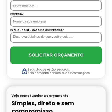
Datador Cetro
Balança Linear Sp
EMPRESA:
Balança Multi Cabeças
EXPLIQUE O SEU CASO E O QUE PRECISA*
Balança Multi Cabeças Preço
Balança Multi Cabeças Sp
SOLICITAR ORÇAMENTO
Balança Multicabeçote Preço
Seus dados estão seguros.
Não compartilhamos suas informações.
Contadora Preço
Dosadora Para Pó
Veja como funciona o orçamento
Embaladora De Azeitona
Simples, direto e sem
compromisso