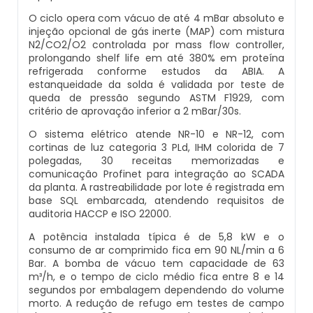
O ciclo opera com vácuo de até 4 mBar absoluto e
Balança Multicabeçote
injeção opcional de gás inerte (MAP) com mistura
Datador Elétrico
N2/CO2/O2 controlada por mass flow controller,
Pesadora Para Biscoito De Polvilho
prolongando shelf life em até 380% em proteína
refrigerada conforme estudos da ABIA. A
Datador Para Sacos Plasticos
estanqueidade da solda é validada por teste de
Seladora Rotativa
queda de pressão segundo ASTM F1929, com
Comprar Datador Automático
critério de aprovação inferior a 2 mBar/30s.
Pesadora Para Pão De Queijo
O sistema elétrico atende NR-10 e NR-12, com
Datador Termico
cortinas de luz categoria 3 PLd, IHM colorida de 7
polegadas, 30 receitas memorizadas e
Dosador De Rosca
comunicação Profinet para integração ao SCADA
Datador Automático A Venda
da planta. A rastreabilidade por lote é registrada em
base SQL embarcada, atendendo requisitos de
Pesadoras Automáticas
auditoria HACCP e ISO 22000.
Datador Termo Transferência
A potência instalada típica é de 5,8 kW e o
Embaladora De Graos
consumo de ar comprimido fica em 90 NL/min a 6
Fornecedor Datador Automático
Bar. A bomba de vácuo tem capacidade de 63
Seladora Automática Com Esteira
m³/h, e o tempo de ciclo médio fica entre 8 e 14
segundos por embalagem dependendo do volume
Datador De Caixas
morto. A redução de refugo em testes de campo
Embaladora De Pao