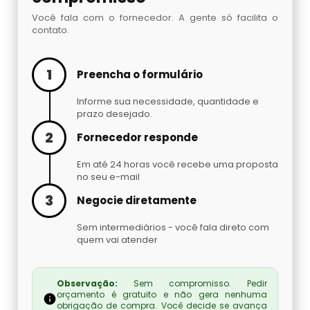
Embaladora De Brindes
Você fala com o fornecedor. A gente só facilita o
contato.
Embaladora De Café
1
Preencha o formulário
Embaladora De Fechaduras E Maçanetas
Informe sua necessidade, quantidade e
Embaladora De Massas
prazo desejado.
2
Fornecedor responde
Embaladora De Peças Automotivas
Em até 24 horas você recebe uma proposta
no seu e-mail
Embaladora De Pó
3
Negocie diretamente
Embaladora Invertida
Sem intermediários - você fala direto com
quem vai atender
Fábrica De Máquinas Empacotadoras
Observação:
Sem compromisso. Pedir
Fábrica De Seladoras
orçamento é gratuito e não gera nenhuma
obrigação de compra. Você decide se avança