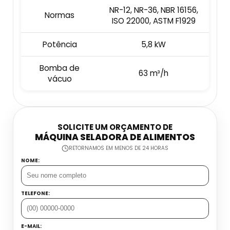
Embaladora E Seladora
NR-12, NR-36, NBR 16156,
Normas
Datador Industrial
ISO 22000, ASTM F1929
Esteira Coletora
Potência
5,8 kW
Datador Inkjet Com Esteira
Dosadora Para Grãos
Bomba de
63 m³/h
Datador Inkjet Manual
vácuo
Máquina Seladora Automática
Datador Jato De Tinta
Máquina Seladora De Alimentos
SOLICITE UM ORÇAMENTO DE
Datador Manual Preço
MÁQUINA SELADORA DE ALIMENTOS
Seladora Contínua Automática
RETORNAMOS EM MENOS DE 24 HORAS
Datador Para Flow Pack
NOME:
Seladora De Gelo
Datador Portátil
TELEFONE:
Seladora De Pedal Preço
Datadora Automática
Balança Contadora Industrial
E-MAIL: