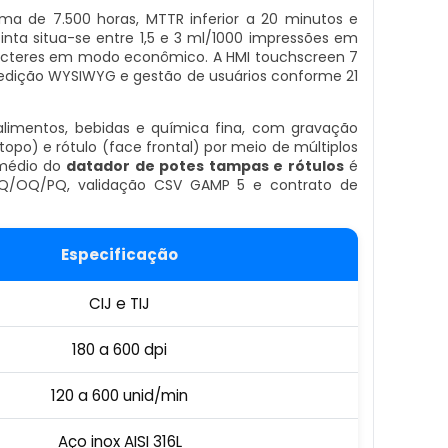
a de 7.500 horas, MTTR inferior a 20 minutos e
nta situa-se entre 1,5 e 3 ml/1000 impressões em
aracteres em modo econômico. A HMI touchscreen 7
edição WYSIWYG e gestão de usuários conforme 21
limentos, bebidas e química fina, com gravação
opo) e rótulo (face frontal) por meio de múltiplos
 médio do
datador de potes tampas e rótulos
é
Q/OQ/PQ, validação CSV GAMP 5 e contrato de
Especificação
CIJ e TIJ
180 a 600 dpi
120 a 600 unid/min
Aço inox AISI 316L