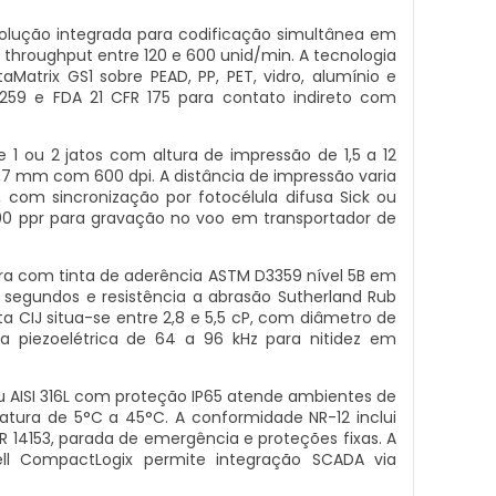
olução integrada para codificação simultânea em
m throughput entre 120 e 600 unid/min. A tecnologia
taMatrix GS1 sobre PEAD, PP, PET, vidro, alumínio e
259 e FDA 21 CFR 175 para contato indireto com
e 1 ou 2 jatos com altura de impressão de 1,5 a 12
2,7 mm com 600 dpi. A distância de impressão varia
om sincronização por fotocélula difusa Sick ou
00 ppr para gravação no voo em transportador de
a com tinta de aderência ASTM D3359 nível 5B em
segundos e resistência a abrasão Sutherland Rub
ta CIJ situa-se entre 2,8 e 5,5 cP, com diâmetro de
 piezoelétrica de 64 a 96 kHz para nitidez em
u AISI 316L com proteção IP65 atende ambientes de
ra de 5°C a 45°C. A conformidade NR-12 inclui
14153, parada de emergência e proteções fixas. A
ll CompactLogix permite integração SCADA via