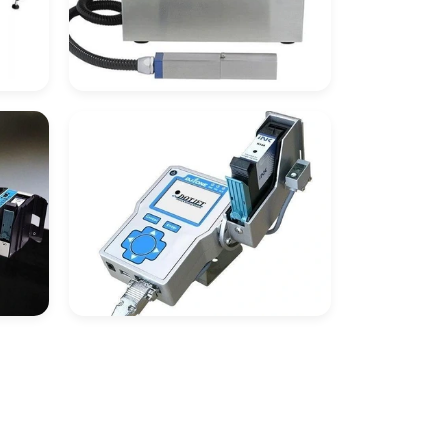
co
Datador Industrial
Inkjet
ço
Datadores De
Embalagens