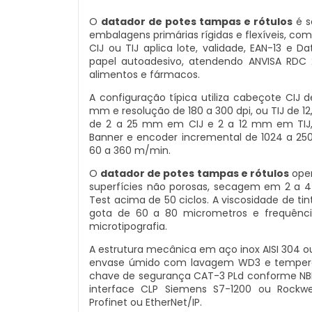
O
datador de potes tampas e rótulos
é s
embalagens primárias rígidas e flexíveis, co
CIJ ou TIJ aplica lote, validade, EAN-13 e Da
papel autoadesivo, atendendo ANVISA RDC 
alimentos e fármacos.
A configuração típica utiliza cabeçote CIJ d
mm e resolução de 180 a 300 dpi, ou TIJ de 1
de 2 a 25 mm em CIJ e 2 a 12 mm em TIJ, c
Banner e encoder incremental de 1024 a 25
60 a 360 m/min.
O
datador de potes tampas e rótulos
oper
superfícies não porosas, secagem em 2 a 4 
Test acima de 50 ciclos. A viscosidade de tin
gota de 60 a 80 micrometros e frequência
microtipografia.
A estrutura mecânica em aço inox AISI 304 o
envase úmido com lavagem WD3 e temperatu
chave de segurança CAT-3 PLd conforme NBR 
interface CLP Siemens S7-1200 ou Rockwe
Profinet ou EtherNet/IP.