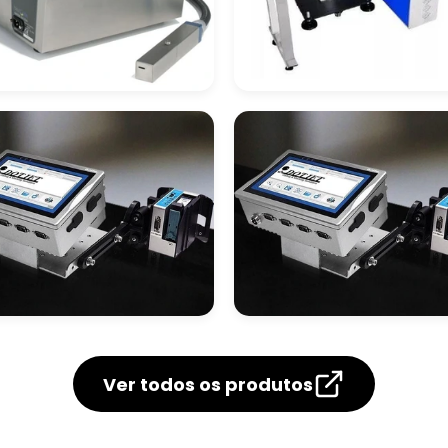
tador Automático
Datador Automáti
a Linha De
A Laser
odução
ador Inkjet
Datador Inkjet Pre
Ver todos os produtos