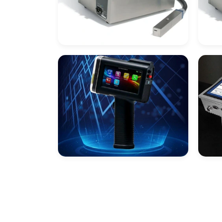
Datador Automático
Da
Inkjet
Par
Pr
Datador Ink Jet
Dat
Manual Preço