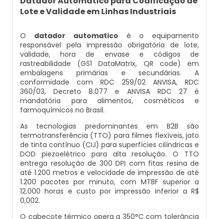
Datador Automático para Codificação de
Balança Contadora
Lote e Validade em Linhas Industriais
Datador Ink Jet Manual
Máquina Seladora Rotativa Pneumática
O
datador automatico
é o equipamento
Datador Ink Jet Portátil
responsável pela impressão obrigatória de lote,
validade, hora de envase e códigos de
Embaladora Industrial
rastreabilidade (GS1 DataMatrix, QR code) em
Datador Para Caixa De Papelão
embalagens primárias e secundárias. A
Pesadora De Grãos
conformidade com RDC 259/02 ANVISA, RDC
360/03, Decreto 8.077 e ANVISA RDC 27 é
Datador Para Embaladora
mandatória para alimentos, cosméticos e
Embaladora De Doces
farmoquímicos no Brasil.
Datador Para Embalagens Plásticas
As tecnologias predominantes em B2B são
Embaladora Vertical
termotransferência (TTO) para filmes flexíveis, jato
Datador Para Empacotadora
de tinta contínuo (CIJ) para superfícies cilíndricas e
DOD piezoelétrico para alta resolução. O TTO
Pesadora De Pão
entrega resolução de 300 DPI com fitas resina de
Datador De Tampas
até 1.200 metros e velocidade de impressão de até
1.200 pacotes por minuto, com MTBF superior a
Seladora Automática Com Datador
12.000 horas e custo por impressão inferior a R$
Datador Para Plástico
0,002.
Pesadora De Salgados Congelados
O cabeçote térmico opera a 350°C com tolerância
Datador Para Embalagem Manual