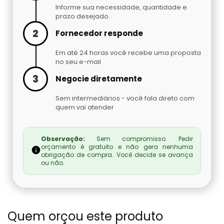
Embaladora De Brindes
Informe sua necessidade, quantidade e
prazo desejado.
Embaladora De Café
2
Fornecedor responde
Em até 24 horas você recebe uma proposta
Embaladora De Fechaduras E Maçanetas
no seu e-mail
3
Negocie diretamente
Embaladora De Massas
Sem intermediários - você fala direto com
Embaladora De Peças Automotivas
quem vai atender
Embaladora De Pó
Observação:
Sem compromisso. Pedir
orçamento é gratuito e não gera nenhuma
obrigação de compra. Você decide se avança
Embaladora Invertida
ou não.
Fábrica De Máquinas Empacotadoras
Fábrica De Seladoras
Quem orçou este produto