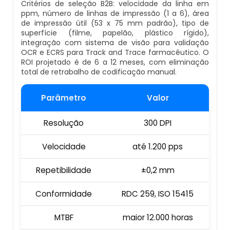
Critérios de seleção B2B: velocidade da linha em
Empresa De Datador Inkjet
ppm, número de linhas de impressão (1 a 6), área
de impressão útil (53 x 75 mm padrão), tipo de
Esteira Alimentadora
superfície (filme, papelão, plástico rígido),
Máquina Datadora Preço
integração com sistema de visão para validação
Seladora Contínua Com Datador
OCR e ECRS para Track and Trace farmacêutico. O
ROI projetado é de 6 a 12 meses, com eliminação
Máquina Datadora Automática
total de retrabalho de codificação manual.
Maquina Contadora
Datador De Potes Tampas E Rótulos
Parâmetro
Valor
Seladora Rotativa Contínua
Manutenção De Datador De Caixa
Resolução
300 DPI
Balança Linear
Datador Automático De Embalagens
Velocidade
até 1.200 pps
Seladoras Automáticas Com Data
Repetibilidade
±0,2 mm
Datador Com Esteira
Pesadora
Conformidade
RDC 259, ISO 15415
Datador De Embalagens Automático
Embaladora De Feijão
MTBF
maior 12.000 horas
Datador Hot Stamping