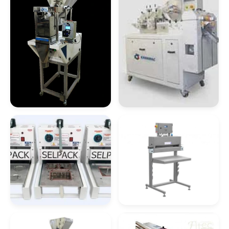
Comprar Manipulador A Vácuo Para
Chapas
Manipulador A Vácuo Para Sacaria Preço
Comprar Manipulador À Vácuo Para Sacaria
Manipulador À Vácuo Para Sacaria Sp
Dosador
Máquina De
Comprar Manipulador De Alta Rigidez
Embalagem
Compacta
Manipulador De Alta Rigidez
Comprar Manipulador De Sacos
Manipulador De Alta Rigidez Sp
Máquina Embaladora
Seladora De
E Seladora
Embalagem