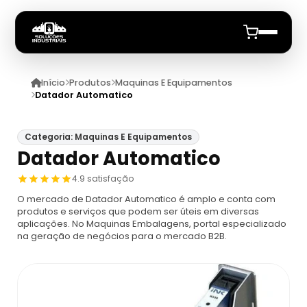
Início
Produtos
Maquinas E Equipamentos
Início
Datador Automatico
Quem Somos
Categoria: Maquinas E Equipamentos
Datador Automatico
Produtos
4.9 satisfação
Maquinas E Equipamentos
Anuncie
O mercado de Datador Automatico é amplo e conta com
produtos e serviços que podem ser úteis em diversas
aplicações. No Maquinas Embalagens, portal especializado
Dosador
Datadores
na geração de negócios para o mercado B2B.
Máquina De Embalagem Compacta
Datadores
Máquina Embaladora E Seladora
Datador De Potes