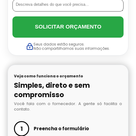
Datador Cetro
Balança Linear Sp
Balança Multi Cabeças
SOLICITAR ORÇAMENTO
Balança Multi Cabeças Preço
Seus dados estão seguros.
Não compartilhamos suas informações.
Balança Multi Cabeças Sp
Balança Multicabeçote Preço
Veja como funciona o orçamento
Simples, direto e sem
Contadora Preço
compromisso
Você fala com o fornecedor. A gente só facilita o
Dosadora Para Pó
contato.
Embaladora De Azeitona
1
Preencha o formulário