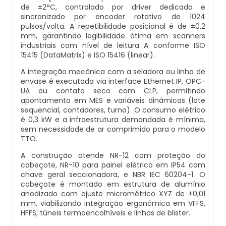
de ±2°C, controlado por driver dedicado e
Balança Multicabeçote
sincronizado por encoder rotativo de 1024
Datador Elétrico
pulsos/volta. A repetibilidade posicional é de ±0,2
mm, garantindo legibilidade ótima em scanners
Pesadora Para Biscoito De Polvilho
industriais com nível de leitura A conforme ISO
Datador Para Sacos Plasticos
15415 (DataMatrix) e ISO 15416 (linear).
Seladora Rotativa
A integração mecânica com a seladora ou linha de
Comprar Datador Automático
envase é executada via interface Ethernet IP, OPC-
UA ou contato seco com CLP, permitindo
Pesadora Para Pão De Queijo
apontamento em MES e variáveis dinâmicas (lote
Datador Termico
sequencial, contadores, turno). O consumo elétrico
Dosador De Rosca
é 0,3 kW e a infraestrutura demandada é mínima,
sem necessidade de ar comprimido para o modelo
Datador Automático A Venda
TTO.
Pesadoras Automáticas
A construção atende NR-12 com proteção do
Datador Termo Transferência
cabeçote, NR-10 para painel elétrico em IP54 com
Embaladora De Graos
chave geral seccionadora, e NBR IEC 60204-1. O
Fornecedor Datador Automático
cabeçote é montado em estrutura de alumínio
anodizado com ajuste micrométrico XYZ de ±0,01
Seladora Automática Com Esteira
mm, viabilizando integração ergonômica em VFFS,
Datador De Caixas
HFFS, túneis termoencolhíveis e linhas de blister.
Embaladora De Pao