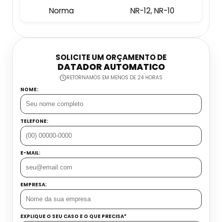
Embaladora E Seladora
Norma
NR-12, NR-10
Datador Industrial
Esteira Coletora
Datador Inkjet Com Esteira
SOLICITE UM ORÇAMENTO DE
Dosadora Para Grãos
DATADOR AUTOMATICO
Datador Inkjet Manual
RETORNAMOS EM MENOS DE 24 HORAS
Máquina Seladora Automática
NOME:
Datador Jato De Tinta
Máquina Seladora De Alimentos
TELEFONE:
Datador Manual Preço
Seladora Contínua Automática
Datador Para Flow Pack
E-MAIL:
Seladora De Gelo
Datador Portátil
EMPRESA:
Seladora De Pedal Preço
Datadora Automática
Balança Contadora Industrial
EXPLIQUE O SEU CASO E O QUE PRECISA*