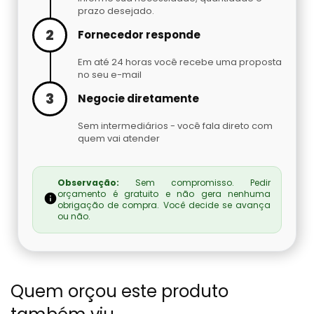
Embaladora De Brindes
prazo desejado.
2
Fornecedor responde
Embaladora De Café
Em até 24 horas você recebe uma proposta
no seu e-mail
Embaladora De Fechaduras E Maçanetas
3
Negocie diretamente
Embaladora De Massas
Sem intermediários - você fala direto com
quem vai atender
Embaladora De Peças Automotivas
Observação:
Sem compromisso. Pedir
Embaladora De Pó
orçamento é gratuito e não gera nenhuma
obrigação de compra. Você decide se avança
ou não.
Embaladora Invertida
Fábrica De Máquinas Empacotadoras
Quem orçou este produto
Fábrica De Seladoras