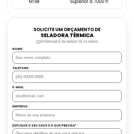
MTBF
Superior a 7000 h
Embaladora E Seladora
Datador Industrial
Esteira Coletora
Datador Inkjet Com Esteira
SOLICITE UM ORÇAMENTO DE
SELADORA TÉRMICA
Dosadora Para Grãos
RETORNAMOS EM MENOS DE 24 HORAS
Datador Inkjet Manual
NOME:
Máquina Seladora Automática
Datador Jato De Tinta
Máquina Seladora De Alimentos
TELEFONE:
Datador Manual Preço
Seladora Contínua Automática
E-MAIL:
Datador Para Flow Pack
Seladora De Gelo
Datador Portátil
EMPRESA:
Seladora De Pedal Preço
Datadora Automática
EXPLIQUE O SEU CASO E O QUE PRECISA*
Balança Contadora Industrial