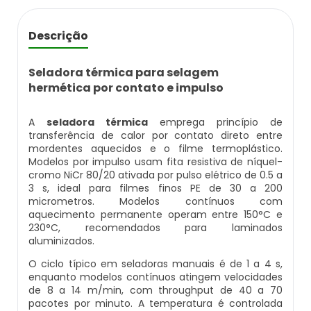
Balança Contadora
Datador Ink Jet Manual
Descrição
Máquina Seladora Rotativa Pneumática
Datador Ink Jet Portátil
Seladora térmica para selagem
Embaladora Industrial
hermética por contato e impulso
Datador Para Caixa De Papelão
Pesadora De Grãos
A
seladora térmica
emprega princípio de
Datador Para Embaladora
transferência de calor por contato direto entre
mordentes aquecidos e o filme termoplástico.
Embaladora De Doces
Modelos por impulso usam fita resistiva de níquel-
Datador Para Embalagens Plásticas
cromo NiCr 80/20 ativada por pulso elétrico de 0.5 a
Embaladora Vertical
3 s, ideal para filmes finos PE de 30 a 200
micrometros. Modelos contínuos com
Datador Para Empacotadora
aquecimento permanente operam entre 150°C e
Pesadora De Pão
230°C, recomendados para laminados
Datador De Tampas
aluminizados.
Seladora Automática Com Datador
O ciclo típico em seladoras manuais é de 1 a 4 s,
Datador Para Plástico
enquanto modelos contínuos atingem velocidades
de 8 a 14 m/min, com throughput de 40 a 70
Pesadora De Salgados Congelados
pacotes por minuto. A temperatura é controlada
Datador Para Embalagem Manual