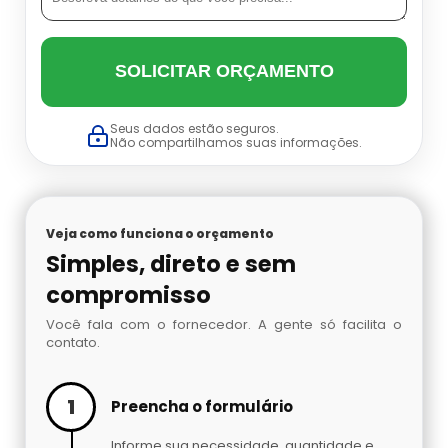
Datador Cetro
Balança Linear Sp
SOLICITAR ORÇAMENTO
Balança Multi Cabeças
Seus dados estão seguros.
Balança Multi Cabeças Preço
Não compartilhamos suas informações.
Balança Multi Cabeças Sp
Veja como funciona o orçamento
Balança Multicabeçote Preço
Simples, direto e sem
compromisso
Contadora Preço
Você fala com o fornecedor. A gente só facilita o
contato.
Dosadora Para Pó
Embaladora De Azeitona
1
Preencha o formulário
Informe sua necessidade, quantidade e