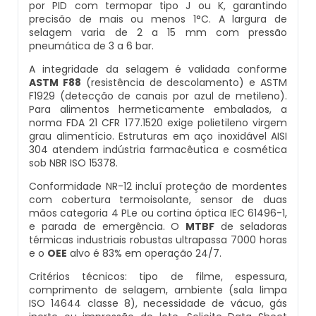
por PID com termopar tipo J ou K, garantindo
precisão de mais ou menos 1°C. A largura de
Balança Multicabeçote
selagem varia de 2 a 15 mm com pressão
Datador Elétrico
pneumática de 3 a 6 bar.
Pesadora Para Biscoito De Polvilho
A integridade da selagem é validada conforme
Datador Para Sacos Plasticos
ASTM F88
(resistência de descolamento) e ASTM
Seladora Rotativa
F1929 (detecção de canais por azul de metileno).
Para alimentos hermeticamente embalados, a
Comprar Datador Automático
norma FDA 21 CFR 177.1520 exige polietileno virgem
Pesadora Para Pão De Queijo
grau alimentício. Estruturas em aço inoxidável AISI
Datador Termico
304 atendem indústria farmacêutica e cosmética
sob NBR ISO 15378.
Dosador De Rosca
Datador Automático A Venda
Conformidade NR-12 incluí proteção de mordentes
com cobertura termoisolante, sensor de duas
Pesadoras Automáticas
mãos categoria 4 PLe ou cortina óptica IEC 61496-1,
Datador Termo Transferência
e parada de emergência. O
MTBF
de seladoras
térmicas industriais robustas ultrapassa 7000 horas
Embaladora De Graos
e o
OEE
alvo é 83% em operação 24/7.
Fornecedor Datador Automático
Critérios técnicos: tipo de filme, espessura,
Seladora Automática Com Esteira
comprimento de selagem, ambiente (sala limpa
Datador De Caixas
ISO 14644 classe 8), necessidade de vácuo, gás
Embaladora De Pao