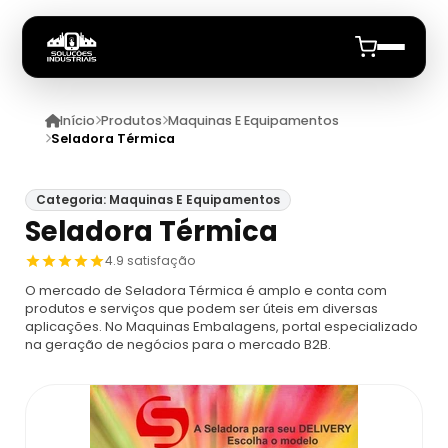
Início
Produtos
Maquinas E Equipamentos
Início
Seladora Térmica
Quem Somos
Categoria: Maquinas E Equipamentos
Seladora Térmica
Produtos
4.9 satisfação
Maquinas E Equipamentos
Anuncie
O mercado de Seladora Térmica é amplo e conta com
produtos e serviços que podem ser úteis em diversas
aplicações. No Maquinas Embalagens, portal especializado
Dosador
Datadores
na geração de negócios para o mercado B2B.
Máquina De Embalagem Compacta
Datadores
Máquina Embaladora E Seladora
Datador De Potes