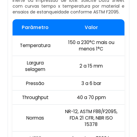
inerte ou impressão de lote. Solicite Data Sheet
Empresa De Datador Inkjet
com curvas tempo x temperatura por material e
ensaios de estanqueidade conforme ASTM F2095.
Esteira Alimentadora
Máquina Datadora Preço
Parâmetro
Valor
Seladora Contínua Com Datador
Máquina Datadora Automática
150 a 230°C mais ou
Temperatura
Maquina Contadora
menos 1°C
Datador De Potes Tampas E Rótulos
Seladora Rotativa Contínua
Largura
2 a 15 mm
selagem
Manutenção De Datador De Caixa
Balança Linear
Pressão
3 a 6 bar
Datador Automático De Embalagens
Seladoras Automáticas Com Data
Throughput
40 a 70 ppm
Datador Com Esteira
Pesadora
NR-12, ASTM F88/F2095,
Datador De Embalagens Automático
Normas
FDA 21 CFR, NBR ISO
15378
Embaladora De Feijão
Datador Hot Stamping