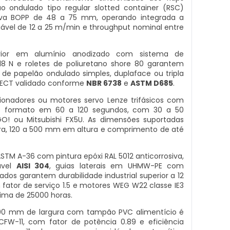
ão ondulado tipo regular slotted container (RSC)
siva BOPP de 48 a 75 mm, operando integrada a
iável de 12 a 25 m/min e throughput nominal entre
erior em alumínio anodizado com sistema de
8 N e roletes de poliuretano shore 80 garantem
s de papelão ondulado simples, duplaface ou tripla
 ECT validado conforme
NBR 6738
e
ASTM D685
.
ionadores ou motores servo Lenze trifásicos com
e formato em 60 a 120 segundos, com 30 a 50
! ou Mitsubishi FX5U. As dimensões suportadas
a, 120 a 500 mm em altura e comprimento de até
TM A-36 com pintura epóxi RAL 5012 anticorrosiva,
ável
AISI 304
, guias laterais em UHMW-PE com
dados garantem durabilidade industrial superior a 12
fator de serviço 1.5 e motores WEG W22 classe IE3
ma de 25000 horas.
 700 mm de largura com tampão PVC alimentício é
FW-11, com fator de potência 0.89 e eficiência