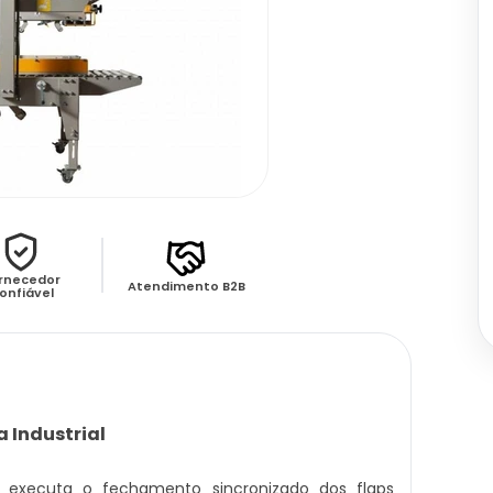
rnecedor
Atendimento B2B
onfiável
 Industrial
executa o fechamento sincronizado dos flaps