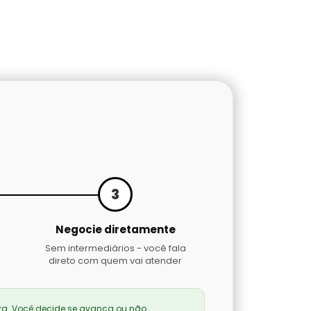
3
Negocie diretamente
Sem intermediários - você fala
direto com quem vai atender
a. Você decide se avança ou não.