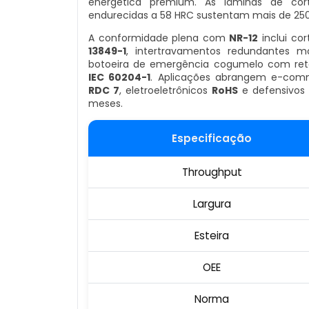
energética premium. As lâminas de cort
endurecidas a 58 HRC sustentam mais de 250 
A conformidade plena com
NR-12
inclui co
13849-1
, intertravamentos redundantes mo
botoeira de emergência cogumelo com ret
IEC 60204-1
. Aplicações abrangem e-comm
RDC 7
, eletroeletrônicos
RoHS
e defensivos 
meses.
Especificação
Throughput
Largura
Esteira
OEE
Norma