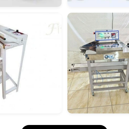
quina De
Máquina Embalad
balagem
E Seladora
mpacta
adora De Pedal
Máquina Seladora
Com Esteira