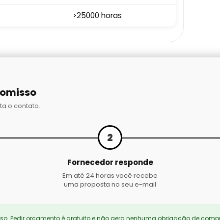
>25000 horas
romisso
ta o contato.
2
Fornecedor responde
Em até 24 horas você recebe
uma proposta no seu e-mail
. Pedir orçamento é gratuito e não gera nenhuma obrigação de compr