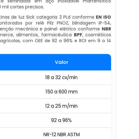
e serrilhadas em aço inoxidável martensítico
mil cortes precisos.
rtinas de luz Sick categoria 3 PLd conforme
EN ISO
nitorados por relé Pilz PNOZ, blindagem IP-54,
enção mecânica e painel elétrico conforme
NBR
erce, alimentos, farmacêutica
BPF
, cosméticos
agrícolas, com OEE de 92 a 96% e ROI em 9 a 14
Valor
18 a 32 cx/min
150 a 600 mm
12 a 25 m/min
92 a 96%
NR-12 NBR ASTM