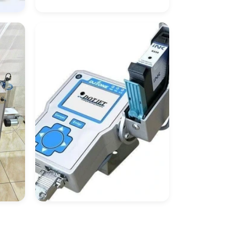
ora
Seladora De
Embalagem
Datador Automatico