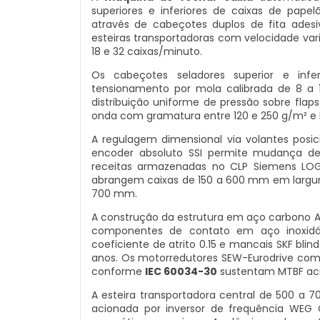
superiores e inferiores de caixas de papel
através de cabeçotes duplos de fita ade
esteiras transportadoras com velocidade var
18 e 32 caixas/minuto.
Os cabeçotes seladores superior e inf
tensionamento por mola calibrada de 8 a 1
distribuição uniforme de pressão sobre flap
onda com gramatura entre 120 e 250 g/m² e
A regulagem dimensional via volantes posic
encoder absoluto SSI permite mudança d
receitas armazenadas no CLP Siemens LOGO
abrangem caixas de 150 a 600 mm em largur
700 mm.
A construção da estrutura em aço carbono AS
componentes de contato em aço inoxid
coeficiente de atrito 0.15 e mancais SKF blin
anos. Os motorredutores SEW-Eurodrive com 
conforme
IEC 60034-30
sustentam MTBF aci
A esteira transportadora central de 500 a
acionada por inversor de frequência WEG C