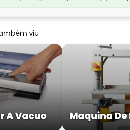
também viu
r A Vacuo
Maquina De 