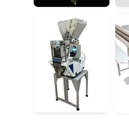
Dosador
Má
Em
Co
Máquina
Sel
Empacotadora De