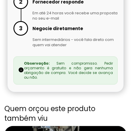
2
Embaladora De Brindes
Fornecedor responde
Em até 24 horas você recebe uma proposta
Embaladora De Café
no seu e-mail
3
Negocie diretamente
Embaladora De Fechaduras E Maçanetas
Sem intermediários - você fala direto com
quem vai atender
Embaladora De Massas
Embaladora De Peças Automotivas
Observação:
Sem compromisso. Pedir
orçamento é gratuito e não gera nenhuma
obrigação de compra. Você decide se avança
Embaladora De Pó
ou não.
Embaladora Invertida
Quem orçou este produto
Fábrica De Máquinas Empacotadoras
também viu
Fábrica De Seladoras