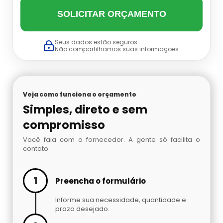
Datador Cetro
SOLICITAR ORÇAMENTO
Balança Linear Sp
Seus dados estão seguros.
Balança Multi Cabeças
Não compartilhamos suas informações.
Balança Multi Cabeças Preço
Veja como funciona o orçamento
Balança Multi Cabeças Sp
Simples, direto e sem
Balança Multicabeçote Preço
compromisso
Você fala com o fornecedor. A gente só facilita o
Contadora Preço
contato.
Dosadora Para Pó
1
Preencha o formulário
Embaladora De Azeitona
Informe sua necessidade, quantidade e
prazo desejado.