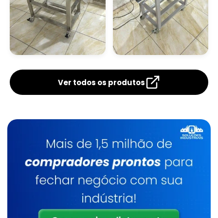
Distribuidor De Manipulador De Alta Rigidez
Manipulador De Caixas Preço
Distribuidor De Manipulador De Sacos
Máquina Seladora De
Seladora Com
Gelo
Datador
Ver todos os produtos
Manipulador De Produtos
Distribuidor De Manipulador Para Caixas
Manipulador De Sacos
Empresa De Manipulador A Vácuo Para
Caixas
Manipulador De Sacos A Vácuo