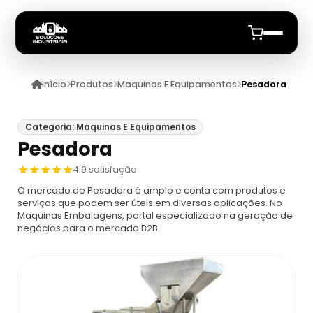
Início
Produtos
Maquinas E Equipamentos
Pesadora
Início
Quem Somos
Categoria: Maquinas E Equipamentos
Pesadora
Produtos
4.9 satisfação
O mercado de Pesadora é amplo e conta com produtos e
Maquinas E Equipamentos
Anuncie
serviços que podem ser úteis em diversas aplicações. No
Maquinas Embalagens, portal especializado na geração de
negócios para o mercado B2B.
Dosador
Datadores
Máquina De Embalagem Compacta
Datadores
Máquina Embaladora E Seladora
Datador De Potes