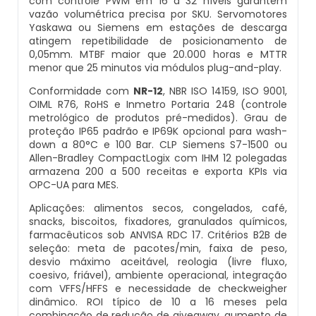
com controle PWM em 16 a 32 níveis garantem
vazão volumétrica precisa por SKU. Servomotores
Balança Multicabeçote
Yaskawa ou Siemens em estações de descarga
Datador Elétrico
atingem repetibilidade de posicionamento de
0,05mm. MTBF maior que 20.000 horas e MTTR
Pesadora Para Biscoito De Polvilho
menor que 25 minutos via módulos plug-and-play.
Datador Para Sacos Plasticos
Conformidade com
NR-12
, NBR ISO 14159, ISO 9001,
Seladora Rotativa
OIML R76, RoHS e Inmetro Portaria 248 (controle
Comprar Datador Automático
metrológico de produtos pré-medidos). Grau de
Pesadora Para Pão De Queijo
proteção IP65 padrão e IP69K opcional para wash-
down a 80°C e 100 Bar. CLP Siemens S7-1500 ou
Datador Termico
Allen-Bradley CompactLogix com IHM 12 polegadas
Dosador De Rosca
armazena 200 a 500 receitas e exporta KPIs via
Datador Automático A Venda
OPC-UA para MES.
Pesadoras Automáticas
Aplicações: alimentos secos, congelados, café,
Datador Termo Transferência
snacks, biscoitos, fixadores, granulados químicos,
farmacêuticos sob ANVISA RDC 17. Critérios B2B de
Embaladora De Graos
seleção: meta de pacotes/min, faixa de peso,
Fornecedor Datador Automático
desvio máximo aceitável, reologia (livre fluxo,
coesivo, friável), ambiente operacional, integração
Seladora Automática Com Esteira
com VFFS/HFFS e necessidade de checkweigher
Datador De Caixas
dinâmico. ROI típico de 10 a 16 meses pela
Embaladora De Pao
combinação de redução de giveaway, aumento de