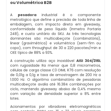
Balança Contadora
ou Volumétrica B2B
Datador Ink Jet Manual
Máquina Seladora Rotativa Pneumática
A
pesadora
industrial é o componente
metrológico que define a precisão de toda linha de
Datador Ink Jet Portátil
embalagem, com impacto direto em giveaway,
Embaladora Industrial
conformidade de peso líquido (Inmetro Portaria
Datador Para Caixa De Papelão
248), e custo unitário do SKU. As três tecnologias
dominantes são: multicabeçote (combinatória),
Pesadora De Grãos
linear (gravimétrica) e volumétrica (sem-fim ou
Datador Para Embaladora
copo), com throughput de 30 a 220 pacotes/min e
OEE típico de 88% a 93%.
Embaladora De Doces
Datador Para Embalagens Plásticas
A construção utiliza aço inoxidável
AISI 304/316L
com rugosidade Ra menor que 0,8 micrometros,
Embaladora Vertical
células de carga classe C3 OIML R76 com resolução
Datador Para Empacotadora
de 0,01g a 0,1g e taxa de amostragem de 200 Hz a
Pesadora De Pão
1.000 Hz. O algoritmo combinatório de pesadoras
multicabeçote avalia até 16.384 combinações por
Datador De Tampas
ciclo, mantendo giveaway abaixo de 0,4% mesmo
Seladora Automática Com Datador
com variação de densidade superior a 8% entre
Datador Para Plástico
lotes.
Pesadora De Salgados Congelados
Acionamentos por vibradores eletromagnéticos
Datador Para Embalagem Manual