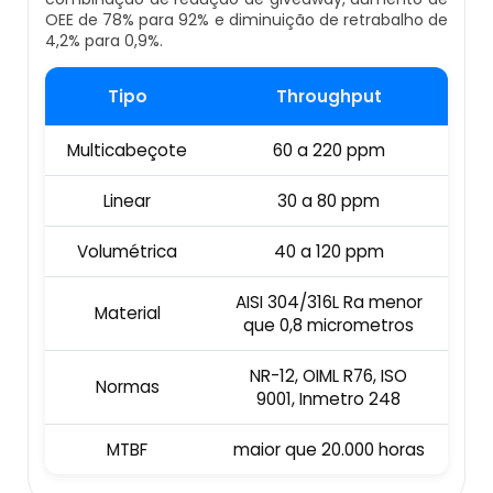
OEE de 78% para 92% e diminuição de retrabalho de
Empresa De Datador Inkjet
4,2% para 0,9%.
Esteira Alimentadora
Máquina Datadora Preço
Tipo
Throughput
Seladora Contínua Com Datador
Máquina Datadora Automática
Multicabeçote
60 a 220 ppm
Maquina Contadora
Datador De Potes Tampas E Rótulos
Linear
30 a 80 ppm
Seladora Rotativa Contínua
Manutenção De Datador De Caixa
Volumétrica
40 a 120 ppm
Balança Linear
AISI 304/316L Ra menor
Datador Automático De Embalagens
Material
que 0,8 micrometros
Seladoras Automáticas Com Data
Datador Com Esteira
NR-12, OIML R76, ISO
Normas
Pesadora
9001, Inmetro 248
Datador De Embalagens Automático
MTBF
maior que 20.000 horas
Embaladora De Feijão
Datador Hot Stamping