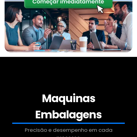
Empresa De Manipulador A Vácuo Para
Chapas
Manipulador De Sacos Comprar
Empresa De Manipulador De Alta Rigidez
Manipulador De Sacos Em Sp
Empresa De Manipulador De Alta Rigidez Sp
Manipulador De Tambores
Maquinas
Empresa De Manipulador De Sacos
Embalagens
Manipulador De Tambores Sp
Precisão e desempenho em cada