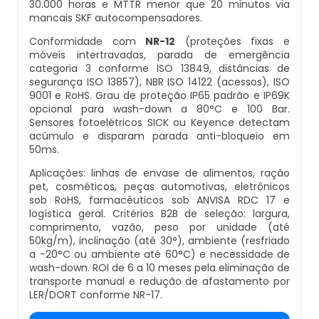
30.000 horas e MTTR menor que 20 minutos via
mancais SKF autocompensadores.
Balança Multicabeçote
Datador Elétrico
Conformidade com
NR-12
(proteções fixas e
móveis intertravadas, parada de emergência
Pesadora Para Biscoito De Polvilho
categoria 3 conforme ISO 13849, distâncias de
Datador Para Sacos Plasticos
segurança ISO 13857), NBR ISO 14122 (acessos), ISO
Seladora Rotativa
9001 e RoHS. Grau de proteção IP65 padrão e IP69K
opcional para wash-down a 80°C e 100 Bar.
Comprar Datador Automático
Sensores fotoelétricos SICK ou Keyence detectam
Pesadora Para Pão De Queijo
acúmulo e disparam parada anti-bloqueio em
Datador Termico
50ms.
Dosador De Rosca
Aplicações: linhas de envase de alimentos, ração
Datador Automático A Venda
pet, cosméticos, peças automotivas, eletrônicos
sob RoHS, farmacêuticos sob ANVISA RDC 17 e
Pesadoras Automáticas
logística geral. Critérios B2B de seleção: largura,
Datador Termo Transferência
comprimento, vazão, peso por unidade (até
50kg/m), inclinação (até 30°), ambiente (resfriado
Embaladora De Graos
a -20°C ou ambiente até 60°C) e necessidade de
Fornecedor Datador Automático
wash-down. ROI de 6 a 10 meses pela eliminação de
Seladora Automática Com Esteira
transporte manual e redução de afastamento por
LER/DORT conforme NR-17.
Datador De Caixas
Embaladora De Pao