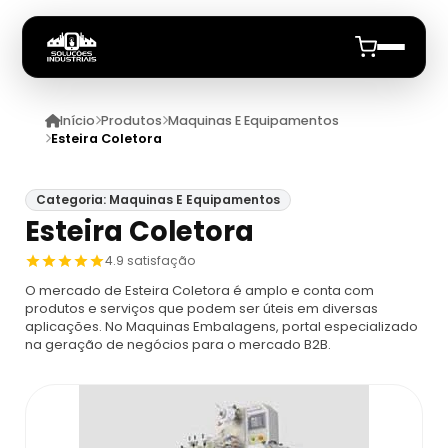
Início
Produtos
Maquinas E Equipamentos
Início
Esteira Coletora
Quem Somos
Categoria: Maquinas E Equipamentos
Esteira Coletora
Produtos
4.9 satisfação
Maquinas E Equipamentos
Anuncie
O mercado de Esteira Coletora é amplo e conta com
produtos e serviços que podem ser úteis em diversas
aplicações. No Maquinas Embalagens, portal especializado
Dosador
Datadores
na geração de negócios para o mercado B2B.
Máquina De Embalagem Compacta
Datadores
Máquina Embaladora E Seladora
Datador De Potes