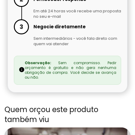
Embaladora De Brindes
Em até 24 horas você recebe uma proposta
no seu e-mail
Embaladora De Café
3
Negocie diretamente
Embaladora De Fechaduras E Maçanetas
Sem intermediários - você fala direto com
quem vai atender
Embaladora De Massas
Observação:
Sem compromisso. Pedir
Embaladora De Peças Automotivas
orçamento é gratuito e não gera nenhuma
obrigação de compra. Você decide se avança
ou não.
Embaladora De Pó
Embaladora Invertida
Quem orçou este produto
Fábrica De Máquinas Empacotadoras
também viu
Fábrica De Seladoras