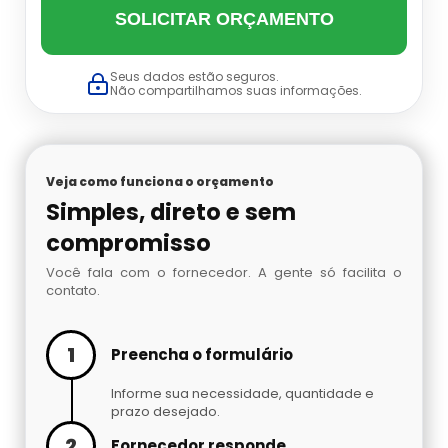
Datador Cetro
SOLICITAR ORÇAMENTO
Balança Linear Sp
Seus dados estão seguros.
Balança Multi Cabeças
Não compartilhamos suas informações.
Balança Multi Cabeças Preço
Veja como funciona o orçamento
Balança Multi Cabeças Sp
Simples, direto e sem
compromisso
Balança Multicabeçote Preço
Você fala com o fornecedor. A gente só facilita o
contato.
Contadora Preço
Dosadora Para Pó
1
Preencha o formulário
Informe sua necessidade, quantidade e
Embaladora De Azeitona
prazo desejado.
2
Fornecedor responde