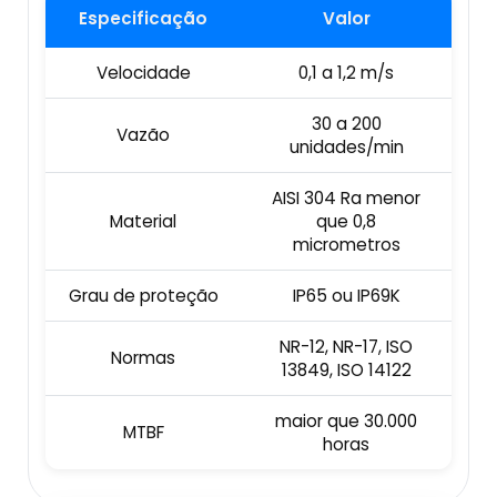
Especificação
Valor
Empresa De Datador Inkjet
Esteira Alimentadora
Velocidade
0,1 a 1,2 m/s
Máquina Datadora Preço
Seladora Contínua Com Datador
30 a 200
Vazão
Máquina Datadora Automática
unidades/min
Maquina Contadora
Datador De Potes Tampas E Rótulos
AISI 304 Ra menor
Material
que 0,8
Seladora Rotativa Contínua
micrometros
Manutenção De Datador De Caixa
Balança Linear
Grau de proteção
IP65 ou IP69K
Datador Automático De Embalagens
Seladoras Automáticas Com Data
NR-12, NR-17, ISO
Normas
Datador Com Esteira
13849, ISO 14122
Pesadora
maior que 30.000
Datador De Embalagens Automático
MTBF
horas
Embaladora De Feijão
Datador Hot Stamping