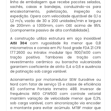
linha de embalagem que recebe pacotes selados,
Balança Contadora
sachês, caixas e bandejas, conduzindo-os para
Datador Ink Jet Manual
encaixotamento, paletização, inspeção ou
Máquina Seladora Rotativa Pneumática
expedição. Opera com velocidade ajustável de 0,1 a
Datador Ink Jet Portátil
1,2 m/s, vazão de 30 a 200 unidades/min e largura
de 200mm a 1.000mm, com OEE acima de 95%
Embaladora Industrial
(componente passivo de alta confiabilidade).
Datador Para Caixa De Papelão
A construção utiliza estrutura em aço inoxidável
Pesadora De Grãos
AISI 304
com rugosidade Ra menor que 0,8
Datador Para Embaladora
micrometros e correia em PU food grade FDA 21 CFR
177.2600 ou Intralox modular tipo 1100/1400 com
Embaladora De Doces
tração positiva. Tambores de tração com
Datador Para Embalagens Plásticas
revestimento cerâmico ou borracha vulcanizada
Embaladora Vertical
garantem coeficiente de atrito 0,4 a 0,6 e ausência
de patinação sob carga variável.
Datador Para Empacotadora
Pesadora De Pão
Acionamento por motorredutor SEW Eurodrive ou
Nord com fator de serviço 1,5 e classe de eficiência
Datador De Tampas
IE3 conforme Portaria Inmetro 488. Inversor de
Seladora Automática Com Datador
frequência WEG CFW500 com controle vetorial
Datador Para Plástico
mantém variação de velocidade menor que 0,3%
sob carga variável, com sincronização via encoder
Pesadora De Salgados Congelados
a montante para evitar acúmulo. MTBF maior que
Datador Para Embalagem Manual