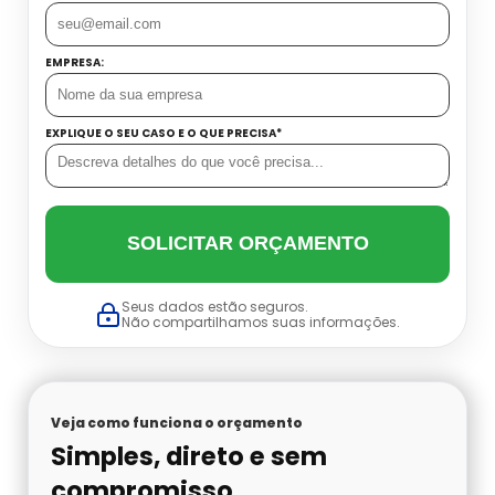
Datador Cetro
Balança Linear Sp
EMPRESA:
Balança Multi Cabeças
EXPLIQUE O SEU CASO E O QUE PRECISA*
Balança Multi Cabeças Preço
Balança Multi Cabeças Sp
SOLICITAR ORÇAMENTO
Balança Multicabeçote Preço
Seus dados estão seguros.
Não compartilhamos suas informações.
Contadora Preço
Dosadora Para Pó
Veja como funciona o orçamento
Embaladora De Azeitona
Simples, direto e sem
compromisso