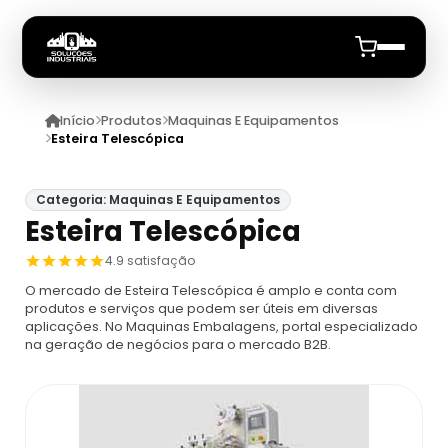
Início
Produtos
Maquinas E Equipamentos
Início
Esteira Telescópica
Quem Somos
Categoria: Maquinas E Equipamentos
Esteira Telescópica
Produtos
4.9 satisfação
Maquinas E Equipamentos
Anuncie
O mercado de Esteira Telescópica é amplo e conta com
produtos e serviços que podem ser úteis em diversas
aplicações. No Maquinas Embalagens, portal especializado
Dosador
Datadores
na geração de negócios para o mercado B2B.
Máquina De Embalagem Compacta
Datadores
Máquina Embaladora E Seladora
Datador De Potes