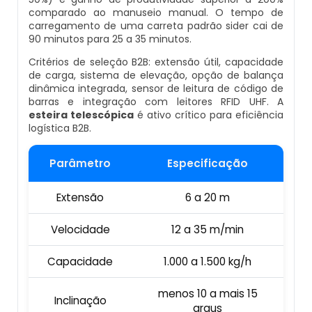
comparado ao manuseio manual. O tempo de
Empresa De Datador Inkjet
carregamento de uma carreta padrão sider cai de
Esteira Alimentadora
90 minutos para 25 a 35 minutos.
Máquina Datadora Preço
Critérios de seleção B2B: extensão útil, capacidade
Seladora Contínua Com Datador
de carga, sistema de elevação, opção de balança
Máquina Datadora Automática
dinâmica integrada, sensor de leitura de código de
barras e integração com leitores RFID UHF. A
Maquina Contadora
esteira telescópica
é ativo crítico para eficiência
Datador De Potes Tampas E Rótulos
logística B2B.
Seladora Rotativa Contínua
Manutenção De Datador De Caixa
Parâmetro
Especificação
Balança Linear
Datador Automático De Embalagens
Extensão
6 a 20 m
Seladoras Automáticas Com Data
Velocidade
12 a 35 m/min
Datador Com Esteira
Pesadora
Capacidade
1.000 a 1.500 kg/h
Datador De Embalagens Automático
Embaladora De Feijão
menos 10 a mais 15
Inclinação
Datador Hot Stamping
graus