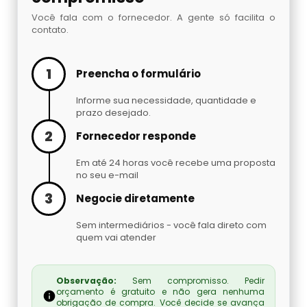
Embaladora De Brindes
Você fala com o fornecedor. A gente só facilita o
contato.
Embaladora De Café
1
Preencha o formulário
Embaladora De Fechaduras E Maçanetas
Informe sua necessidade, quantidade e
Embaladora De Massas
prazo desejado.
2
Fornecedor responde
Embaladora De Peças Automotivas
Em até 24 horas você recebe uma proposta
no seu e-mail
Embaladora De Pó
3
Negocie diretamente
Embaladora Invertida
Sem intermediários - você fala direto com
quem vai atender
Fábrica De Máquinas Empacotadoras
Observação:
Sem compromisso. Pedir
Fábrica De Seladoras
orçamento é gratuito e não gera nenhuma
obrigação de compra. Você decide se avança