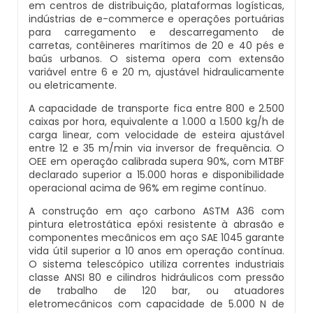
em centros de distribuição, plataformas logísticas,
Balança Contadora
indústrias de e-commerce e operações portuárias
Datador Ink Jet Manual
para carregamento e descarregamento de
Máquina Seladora Rotativa Pneumática
carretas, contêineres marítimos de 20 e 40 pés e
Datador Ink Jet Portátil
baús urbanos. O sistema opera com extensão
variável entre 6 e 20 m, ajustável hidraulicamente
Embaladora Industrial
ou eletricamente.
Datador Para Caixa De Papelão
A capacidade de transporte fica entre 800 e 2.500
Pesadora De Grãos
caixas por hora, equivalente a 1.000 a 1.500 kg/h de
Datador Para Embaladora
carga linear, com velocidade de esteira ajustável
entre 12 e 35 m/min via inversor de frequência. O
Embaladora De Doces
OEE em operação calibrada supera 90%, com MTBF
Datador Para Embalagens Plásticas
declarado superior a 15.000 horas e disponibilidade
Embaladora Vertical
operacional acima de 96% em regime contínuo.
Datador Para Empacotadora
A construção em aço carbono ASTM A36 com
Pesadora De Pão
pintura eletrostática epóxi resistente à abrasão e
componentes mecânicos em aço SAE 1045 garante
Datador De Tampas
vida útil superior a 10 anos em operação contínua.
Seladora Automática Com Datador
O sistema telescópico utiliza correntes industriais
Datador Para Plástico
classe ANSI 80 e cilindros hidráulicos com pressão
de trabalho de 120 bar, ou atuadores
Pesadora De Salgados Congelados
eletromecânicos com capacidade de 5.000 N de
Datador Para Embalagem Manual