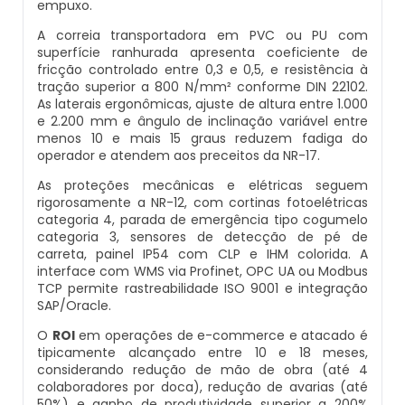
empuxo.
Balança Multicabeçote
A correia transportadora em PVC ou PU com
Datador Elétrico
superfície ranhurada apresenta coeficiente de
fricção controlado entre 0,3 e 0,5, e resistência à
Pesadora Para Biscoito De Polvilho
tração superior a 800 N/mm² conforme DIN 22102.
Datador Para Sacos Plasticos
As laterais ergonômicas, ajuste de altura entre 1.000
Seladora Rotativa
e 2.200 mm e ângulo de inclinação variável entre
menos 10 e mais 15 graus reduzem fadiga do
Comprar Datador Automático
operador e atendem aos preceitos da NR-17.
Pesadora Para Pão De Queijo
As proteções mecânicas e elétricas seguem
Datador Termico
rigorosamente a NR-12, com cortinas fotoelétricas
Dosador De Rosca
categoria 4, parada de emergência tipo cogumelo
Datador Automático A Venda
categoria 3, sensores de detecção de pé de
carreta, painel IP54 com CLP e IHM colorida. A
Pesadoras Automáticas
interface com WMS via Profinet, OPC UA ou Modbus
Datador Termo Transferência
TCP permite rastreabilidade ISO 9001 e integração
SAP/Oracle.
Embaladora De Graos
Fornecedor Datador Automático
O
ROI
em operações de e-commerce e atacado é
tipicamente alcançado entre 10 e 18 meses,
Seladora Automática Com Esteira
considerando redução de mão de obra (até 4
Datador De Caixas
colaboradores por doca), redução de avarias (até
Embaladora De Pao
50%) e ganho de produtividade superior a 200%