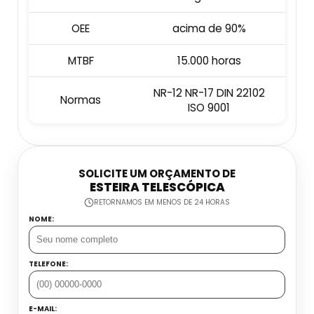
Embaladora E Seladora
Datador Industrial
OEE
acima de 90%
Esteira Coletora
MTBF
15.000 horas
Datador Inkjet Com Esteira
Dosadora Para Grãos
NR-12 NR-17 DIN 22102
Normas
Datador Inkjet Manual
ISO 9001
Máquina Seladora Automática
Datador Jato De Tinta
Máquina Seladora De Alimentos
SOLICITE UM ORÇAMENTO DE
Datador Manual Preço
ESTEIRA TELESCÓPICA
Seladora Contínua Automática
RETORNAMOS EM MENOS DE 24 HORAS
Datador Para Flow Pack
NOME:
Seladora De Gelo
Datador Portátil
TELEFONE:
Seladora De Pedal Preço
Datadora Automática
Balança Contadora Industrial
E-MAIL: