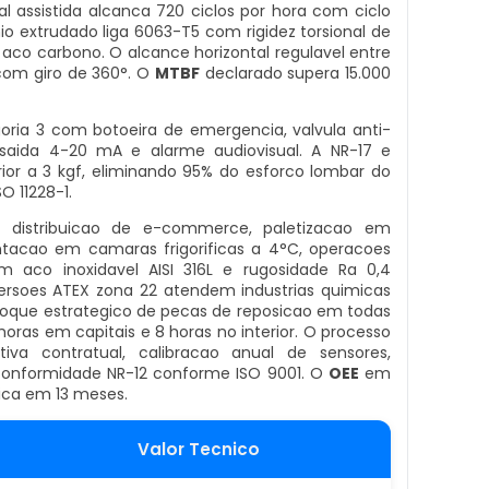
 assistida alcanca 720 ciclos por hora com ciclo
o extrudado liga 6063-T5 com rigidez torsional de
 aco carbono. O alcance horizontal regulavel entre
com giro de 360°. O
MTBF
declarado supera 15.000
oria 3 com botoeira de emergencia, valvula anti-
saida 4-20 mA e alarme audiovisual. A NR-17 e
or a 3 kgf, eliminando 95% do esforco lombar do
O 11228-1.
de distribuicao de e-commerce, paletizacao em
ntacao em camaras frigorificas a 4°C, operacoes
 aco inoxidavel AISI 316L e rugosidade Ra 0,4
rsoes ATEX zona 22 atendem industrias quimicas
oque estrategico de pecas de reposicao em todas
 horas em capitais e 8 horas no interior. O processo
va contratual, calibracao anual de sensores,
 conformidade NR-12 conforme ISO 9001. O
OEE
em
fica em 13 meses.
Valor Tecnico