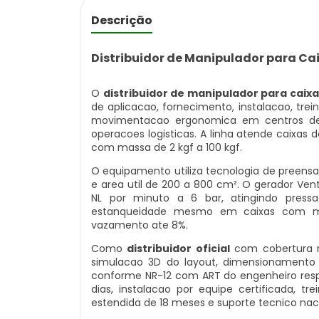
Descrição
Distribuidor de Manipulador para Ca
O
distribuidor de manipulador para caixa
de aplicacao, fornecimento, instalacao, tr
movimentacao ergonomica em centros de d
operacoes logisticas. A linha atende caixas
com massa de 2 kgf a 100 kgf.
O equipamento utiliza tecnologia de preens
e area util de 200 a 800 cm². O gerador Ven
NL por minuto a 6 bar, atingindo pres
estanqueidade mesmo em caixas com mic
vazamento ate 8%.
Como
distribuidor oficial
com cobertura na
simulacao 3D do layout, dimensionamento 
conforme NR-12 com ART do engenheiro resp
dias, instalacao por equipe certificada, t
estendida de 18 meses e suporte tecnico nac