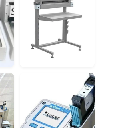
ora
Seladora De
Embalagem