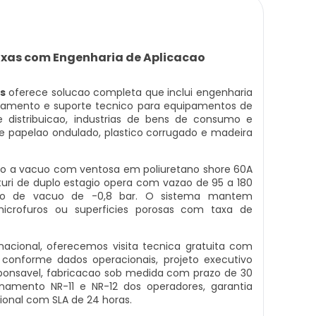
ixas com Engenharia de Aplicacao
s
oferece solucao completa que inclui engenharia
einamento e suporte tecnico para equipamentos de
istribuicao, industrias de bens de consumo e
 de papelao ondulado, plastico corrugado e madeira
ao a vacuo com ventosa em poliuretano shore 60A
turi de duplo estagio opera com vazao de 95 a 180
sao de vacuo de -0,8 bar. O sistema mantem
rofuros ou superficies porosas com taxa de
cional, oferecemos visita tecnica gratuita com
conforme dados operacionais, projeto executivo
onsavel, fabricacao sob medida com prazo de 30
reinamento NR-11 e NR-12 dos operadores, garantia
ional com SLA de 24 horas.