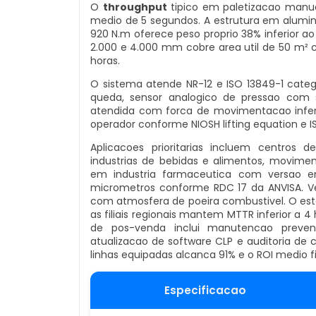
O
throughput
tipico em paletizacao manual
medio de 5 segundos. A estrutura em alumini
920 N.m oferece peso proprio 38% inferior ao
2.000 e 4.000 mm cobre area util de 50 m² 
horas.
O sistema atende NR-12 e ISO 13849-1 categ
queda, sensor analogico de pressao com 
atendida com forca de movimentacao inferi
operador conforme NIOSH lifting equation e IS
Aplicacoes prioritarias incluem centros 
industrias de bebidas e alimentos, movime
em industria farmaceutica com versao em
micrometros conforme RDC 17 da ANVISA. Ve
com atmosfera de poeira combustivel. O est
as filiais regionais mantem MTTR inferior a 4
de pos-venda inclui manutencao preventi
atualizacao de software CLP e auditoria de
linhas equipadas alcanca 91% e o ROI medio 
Especificacao