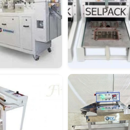
quina De
Máquina Embalad
balagem
E Seladora
mpacta