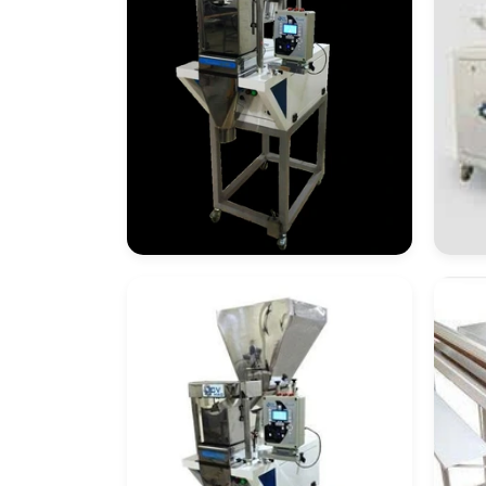
Dosador
Má
Em
Co