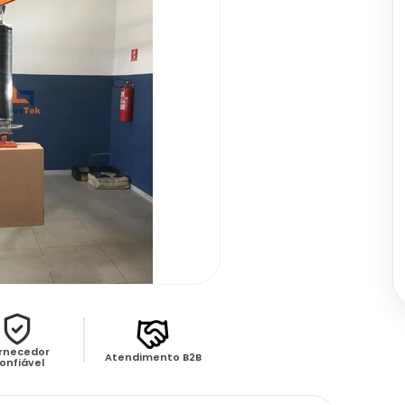
rnecedor
Atendimento B2B
onfiável