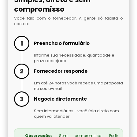
Embaladora De Brindes
compromisso
Embaladora De Café
Você fala com o fornecedor. A gente só facilita o
contato.
Embaladora De Fechaduras E Maçanetas
1
Preencha o formulário
Embaladora De Massas
Informe sua necessidade, quantidade e
prazo desejado.
Embaladora De Peças Automotivas
2
Fornecedor responde
Embaladora De Pó
Em até 24 horas você recebe uma proposta
no seu e-mail
Embaladora Invertida
3
Negocie diretamente
Sem intermediários - você fala direto com
Fábrica De Máquinas Empacotadoras
quem vai atender
Fábrica De Seladoras
Observação:
Sem compromisso. Pedir