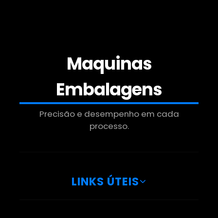
Empresa De Manipulador De Tambores
Manipulador Modular
Empresa De Manipulador Para Caixas
Maquinas
Manipulador Para Caixas Grandes
Embalagens
Fabrica De Manipulador A Vácuo Para
Precisão e desempenho em cada
Bombonas
processo.
Manipulador Para Caixas Sp
Fabrica De Manipulador A Vácuo Para
Caixas
LINKS ÚTEIS
Manipulador Para Movimentar Cargas