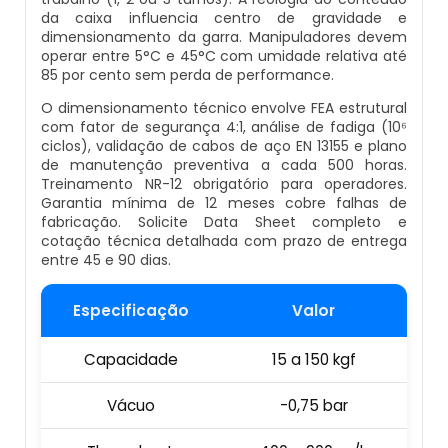
da caixa influencia centro de gravidade e
Empresa De Datador Inkjet
dimensionamento da garra. Manipuladores devem
Esteira Alimentadora
operar entre 5°C e 45°C com umidade relativa até
Máquina Datadora Preço
85 por cento sem perda de performance.
Seladora Contínua Com Datador
O dimensionamento técnico envolve FEA estrutural
Máquina Datadora Automática
com fator de segurança 4:1, análise de fadiga (10⁶
ciclos), validação de cabos de aço EN 13155 e plano
Maquina Contadora
de manutenção preventiva a cada 500 horas.
Datador De Potes Tampas E Rótulos
Treinamento NR-12 obrigatório para operadores.
Garantia mínima de 12 meses cobre falhas de
Seladora Rotativa Contínua
fabricação. Solicite Data Sheet completo e
Manutenção De Datador De Caixa
cotação técnica detalhada com prazo de entrega
Balança Linear
entre 45 e 90 dias.
Datador Automático De Embalagens
Seladoras Automáticas Com Data
Especificação
Valor
Datador Com Esteira
Capacidade
15 a 150 kgf
Pesadora
Datador De Embalagens Automático
Vácuo
-0,75 bar
Embaladora De Feijão
Datador Hot Stamping