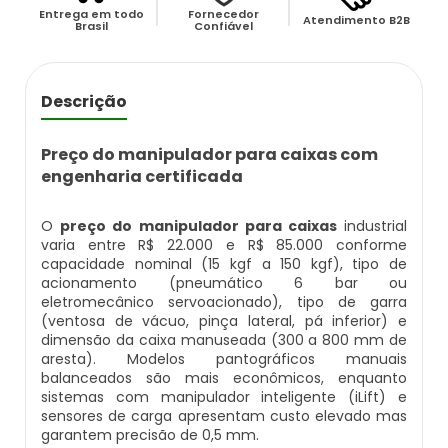
Balança Contadora
Entrega em todo
Fornecedor
Atendimento B2B
Brasil
Confiável
Datador Ink Jet Manual
Máquina Seladora Rotativa Pneumática
Datador Ink Jet Portátil
Descrição
Embaladora Industrial
Datador Para Caixa De Papelão
Preço do manipulador para caixas com
Pesadora De Grãos
engenharia certificada
Datador Para Embaladora
Embaladora De Doces
O
preço do manipulador para caixas
industrial
Datador Para Embalagens Plásticas
varia entre R$ 22.000 e R$ 85.000 conforme
capacidade nominal (15 kgf a 150 kgf), tipo de
Embaladora Vertical
acionamento (pneumático 6 bar ou
Datador Para Empacotadora
eletromecânico servoacionado), tipo de garra
Pesadora De Pão
(ventosa de vácuo, pinça lateral, pá inferior) e
dimensão da caixa manuseada (300 a 800 mm de
Datador De Tampas
aresta). Modelos pantográficos manuais
Seladora Automática Com Datador
balanceados são mais econômicos, enquanto
Datador Para Plástico
sistemas com manipulador inteligente (iLift) e
sensores de carga apresentam custo elevado mas
Pesadora De Salgados Congelados
garantem precisão de 0,5 mm.
Datador Para Embalagem Manual