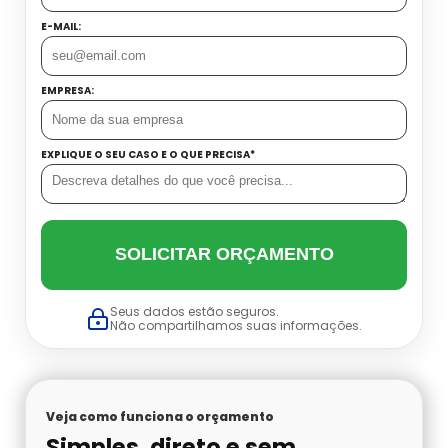
Datador Cetro
E-MAIL:
Balança Linear Sp
Balança Multi Cabeças
EMPRESA:
Balança Multi Cabeças Preço
EXPLIQUE O SEU CASO E O QUE PRECISA*
Balança Multi Cabeças Sp
Balança Multicabeçote Preço
SOLICITAR ORÇAMENTO
Contadora Preço
Seus dados estão seguros.
Não compartilhamos suas informações.
Dosadora Para Pó
Embaladora De Azeitona
Veja como funciona o orçamento
Simples, direto e sem