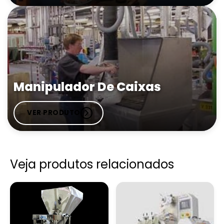
Comprar Manipulador A Vácuo Para
Chapas
Manipulador A Vácuo Para Sacaria Preço
Comprar Manipulador À Vácuo Para Sacaria
Manipulador De Caixas
Manipulador À Vácuo Para Sacaria Sp
VER PRODUTO
Comprar Manipulador De Alta Rigidez
Manipulador De Alta Rigidez
Veja produtos relacionados
Comprar Manipulador De Sacos
Manipulador De Alta Rigidez Sp