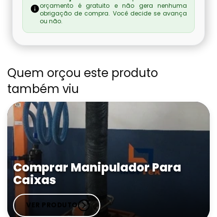
orçamento é gratuito e não gera nenhuma
Fabricante De Máquina Seladora
obrigação de compra. Você decide se avança
ou não.
Fabricante De Máquinas Empacotadoras
Fabricante De Seladora
Quem orçou este produto
também viu
Comprar Manipulador A Vácuo Para
Bombonas
Manipulador A Vácuo Para Caixas Sp
Manipulador A Vácuo Para Chapas
Comprar Manipulador Para
Comprar Manipulador A Vácuo Para Caixas
Caixas
Manipulador À Vácuo Para Sacaria
VER PRODUTO