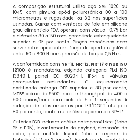
A composição estrutural utiliza aço SAE 1020 ou
Balança Multicabeçote
1045 com pintura epóxi poliuretânica 80 a 100
Datador Elétrico
micrometros e rugosidade Ra 3,2 nas superfícies
usinadas. Garras com ventosas de fole em silicone
Pesadora Para Biscoito De Polvilho
grau alimentício FDA operam com vácuo -0,75 bar
Datador Para Sacos Plasticos
e diâmetro 80 a 150 mm, garantindo estanqueidade
Seladora Rotativa
superior a 95 por cento. Pinças mecânicas com
servomotor apresentam força de aperto regulável
Comprar Datador Automático
entre 50 e 800 N com precisão de torque 0,5 N.m.
Pesadora Para Pão De Queijo
A conformidade com
NR-11, NR-12, NR-17 e NBR ISO
Datador Termico
12100
é mandatória, exigindo categoria PLd ISO
Dosador De Rosca
13849-1, painel IEC 60204-1, IP54 e válvulas
Datador Automático A Venda
paraquedas redundantes. O equipamento
certificado entrega OEE superior a 88 por cento,
Pesadoras Automáticas
MTBF acima de 9500 horas e throughput de 400 a
Datador Termo Transferência
900 caixas/hora com ciclo de 6 a 9 segundos. A
redução de afastamentos por LER/DORT chega a
Embaladora De Graos
80 por cento, conforme análise ergonômica NR-17.
Fornecedor Datador Automático
Critérios B2B incluem análise antropométrica (faixa
Seladora Automática Com Esteira
P5 a P95), levantamento de payload, dimensão da
Datador De Caixas
caixa, peso unitário, layout fabril e regime de
Embaladora De Pao
trabalho (1, 2 ou 3 turnos). A reologia do conteúdo