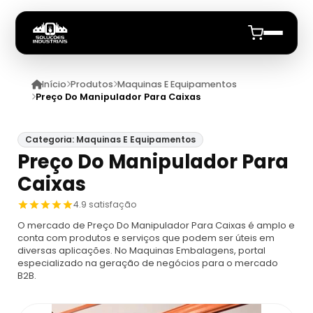
Início
Produtos
Maquinas E Equipamentos
Início
Preço Do Manipulador Para Caixas
Quem Somos
Categoria: Maquinas E Equipamentos
Preço Do Manipulador Para
Produtos
Caixas
Maquinas E Equipamentos
Anuncie
4.9 satisfação
O mercado de Preço Do Manipulador Para Caixas é amplo e
Dosador
Datadores
conta com produtos e serviços que podem ser úteis em
diversas aplicações. No Maquinas Embalagens, portal
especializado na geração de negócios para o mercado
Máquina De Embalagem Compacta
Datadores
B2B.
Máquina Embaladora E Seladora
Datador De Potes