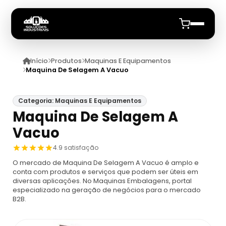
Início
Produtos
Maquinas E Equipamentos
Início
Maquina De Selagem A Vacuo
Quem Somos
Categoria: Maquinas E Equipamentos
Maquina De Selagem A
Produtos
Vacuo
Maquinas E Equipamentos
Anuncie
4.9 satisfação
O mercado de Maquina De Selagem A Vacuo é amplo e
Dosador
Datadores
conta com produtos e serviços que podem ser úteis em
diversas aplicações. No Maquinas Embalagens, portal
especializado na geração de negócios para o mercado
Máquina De Embalagem Compacta
Datadores
B2B.
Máquina Embaladora E Seladora
Datador De Potes