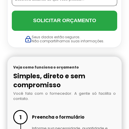
Datador Cetro
Balança Linear Sp
SOLICITAR ORÇAMENTO
Balança Multi Cabeças
Seus dados estão seguros.
Balança Multi Cabeças Preço
Não compartilhamos suas informações.
Balança Multi Cabeças Sp
Veja como funciona o orçamento
Balança Multicabeçote Preço
Simples, direto e sem
compromisso
Contadora Preço
Você fala com o fornecedor. A gente só facilita o
contato.
Dosadora Para Pó
Embaladora De Azeitona
1
Preencha o formulário
Informe sua necessidade, quantidade e