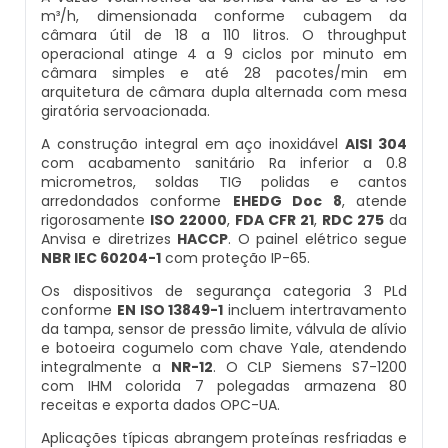
m³/h, dimensionada conforme cubagem da
Balança Multicabeçote
câmara útil de 18 a 110 litros. O throughput
Datador Elétrico
operacional atinge 4 a 9 ciclos por minuto em
câmara simples e até 28 pacotes/min em
Pesadora Para Biscoito De Polvilho
arquitetura de câmara dupla alternada com mesa
Datador Para Sacos Plasticos
giratória servoacionada.
Seladora Rotativa
A construção integral em aço inoxidável
AISI 304
Comprar Datador Automático
com acabamento sanitário Ra inferior a 0.8
micrometros, soldas TIG polidas e cantos
Pesadora Para Pão De Queijo
arredondados conforme
EHEDG Doc 8
, atende
Datador Termico
rigorosamente
ISO 22000
,
FDA CFR 21
,
RDC 275
da
Dosador De Rosca
Anvisa e diretrizes
HACCP
. O painel elétrico segue
NBR IEC 60204-1
com proteção IP-65.
Datador Automático A Venda
Pesadoras Automáticas
Os dispositivos de segurança categoria 3 PLd
conforme
EN ISO 13849-1
incluem intertravamento
Datador Termo Transferência
da tampa, sensor de pressão limite, válvula de alívio
Embaladora De Graos
e botoeira cogumelo com chave Yale, atendendo
Fornecedor Datador Automático
integralmente a
NR-12
. O CLP Siemens S7-1200
com IHM colorida 7 polegadas armazena 80
Seladora Automática Com Esteira
receitas e exporta dados OPC-UA.
Datador De Caixas
Aplicações típicas abrangem proteínas resfriadas e
Embaladora De Pao