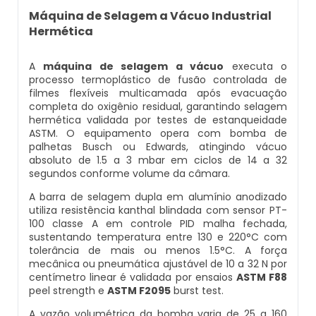
Balança Contadora
Máquina de Selagem a Vácuo Industrial
Datador Ink Jet Manual
Hermética
Máquina Seladora Rotativa Pneumática
Datador Ink Jet Portátil
A
máquina de selagem a vácuo
executa o
Embaladora Industrial
processo termoplástico de fusão controlada de
filmes flexíveis multicamada após evacuação
Datador Para Caixa De Papelão
completa do oxigênio residual, garantindo selagem
Pesadora De Grãos
hermética validada por testes de estanqueidade
Datador Para Embaladora
ASTM. O equipamento opera com bomba de
palhetas Busch ou Edwards, atingindo vácuo
Embaladora De Doces
absoluto de 1.5 a 3 mbar em ciclos de 14 a 32
Datador Para Embalagens Plásticas
segundos conforme volume da câmara.
Embaladora Vertical
A barra de selagem dupla em alumínio anodizado
Datador Para Empacotadora
utiliza resistência kanthal blindada com sensor PT-
100 classe A em controle PID malha fechada,
Pesadora De Pão
sustentando temperatura entre 130 e 220°C com
Datador De Tampas
tolerância de mais ou menos 1.5°C. A força
Seladora Automática Com Datador
mecânica ou pneumática ajustável de 10 a 32 N por
centímetro linear é validada por ensaios
ASTM F88
Datador Para Plástico
peel strength e
ASTM F2095
burst test.
Pesadora De Salgados Congelados
A vazão volumétrica da bomba varia de 25 a 160
Datador Para Embalagem Manual