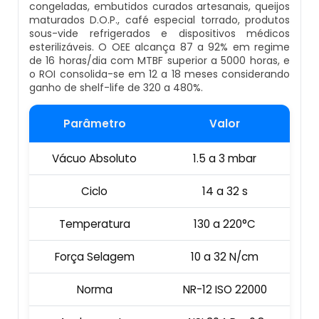
congeladas, embutidos curados artesanais, queijos
Empresa De Datador Inkjet
maturados D.O.P., café especial torrado, produtos
sous-vide refrigerados e dispositivos médicos
Esteira Alimentadora
esterilizáveis. O OEE alcança 87 a 92% em regime
Máquina Datadora Preço
de 16 horas/dia com MTBF superior a 5000 horas, e
Seladora Contínua Com Datador
o ROI consolida-se em 12 a 18 meses considerando
ganho de shelf-life de 320 a 480%.
Máquina Datadora Automática
Maquina Contadora
Parâmetro
Valor
Datador De Potes Tampas E Rótulos
Seladora Rotativa Contínua
Vácuo Absoluto
1.5 a 3 mbar
Manutenção De Datador De Caixa
Balança Linear
Ciclo
14 a 32 s
Datador Automático De Embalagens
Seladoras Automáticas Com Data
Temperatura
130 a 220°C
Datador Com Esteira
Força Selagem
10 a 32 N/cm
Pesadora
Datador De Embalagens Automático
Norma
NR-12 ISO 22000
Embaladora De Feijão
Datador Hot Stamping