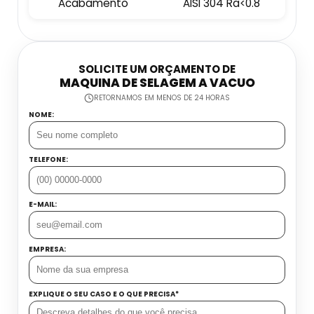
Acabamento
AISI 304 Ra<0.8
Embaladora E Seladora
Datador Industrial
Esteira Coletora
Datador Inkjet Com Esteira
SOLICITE UM ORÇAMENTO DE
MAQUINA DE SELAGEM A VACUO
Dosadora Para Grãos
RETORNAMOS EM MENOS DE 24 HORAS
Datador Inkjet Manual
NOME:
Máquina Seladora Automática
Datador Jato De Tinta
Máquina Seladora De Alimentos
TELEFONE:
Datador Manual Preço
Seladora Contínua Automática
E-MAIL:
Datador Para Flow Pack
Seladora De Gelo
Datador Portátil
EMPRESA:
Seladora De Pedal Preço
Datadora Automática
EXPLIQUE O SEU CASO E O QUE PRECISA*
Balança Contadora Industrial