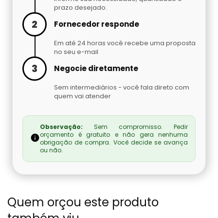
Embaladora De Brindes
prazo desejado.
2
Fornecedor responde
Embaladora De Café
Em até 24 horas você recebe uma proposta
no seu e-mail
Embaladora De Fechaduras E Maçanetas
3
Negocie diretamente
Embaladora De Massas
Sem intermediários - você fala direto com
quem vai atender
Embaladora De Peças Automotivas
Observação:
Sem compromisso. Pedir
Embaladora De Pó
orçamento é gratuito e não gera nenhuma
obrigação de compra. Você decide se avança
ou não.
Embaladora Invertida
Fábrica De Máquinas Empacotadoras
Quem orçou este produto
Fábrica De Seladoras