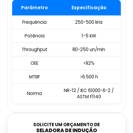
Embaladora E Seladora
Parâmetro
Especificação
Datador Industrial
Esteira Coletora
Frequência
250-500 kHz
Datador Inkjet Com Esteira
Potência
1-5 kW
Dosadora Para Grãos
Datador Inkjet Manual
Throughput
80-250 un/min
Máquina Seladora Automática
Datador Jato De Tinta
OEE
>92%
Máquina Seladora De Alimentos
Datador Manual Preço
MTBF
>6.500 h
Seladora Contínua Automática
Datador Para Flow Pack
NR-12 / IEC 61000-6-2 /
Norma
ASTM F1140
Seladora De Gelo
Datador Portátil
Seladora De Pedal Preço
Datadora Automática
SOLICITE UM ORÇAMENTO DE
Balança Contadora Industrial
SELADORA DE INDUÇÃO