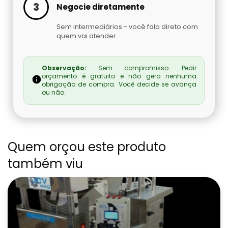
3
Negocie diretamente
Fabricante De Máquina Seladora
Sem intermediários - você fala direto com
quem vai atender
Fabricante De Máquinas Empacotadoras
Fabricante De Seladora
Observação:
Sem compromisso. Pedir
orçamento é gratuito e não gera nenhuma
obrigação de compra. Você decide se avança
Comprar Manipulador A Vácuo Para
ou não.
Bombonas
Manipulador A Vácuo Para Caixas Sp
Quem orçou este produto
Manipulador A Vácuo Para Chapas
também viu
Comprar Manipulador A Vácuo Para Caixas
Manipulador À Vácuo Para Sacaria