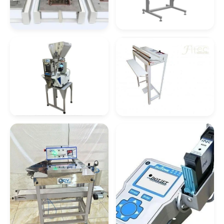
Distribuidor De Manipulador De Alta Rigidez
Manipulador De Caixas Preço
Máquina Embaladora
Seladora De
E Seladora
Embalagem
Distribuidor De Manipulador De Sacos
Manipulador De Produtos
Distribuidor De Manipulador Para Caixas
Máquina
Seladora De Pedal
Empacotadora De
Manipulador De Sacos
Temperos
Empresa De Manipulador A Vácuo Para
Caixas
Manipulador De Sacos A Vácuo