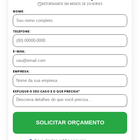
Datador Cetro
RETORNAMOS EM MENOS DE 24 HORAS
Balança Linear Sp
NOME:
Balança Multi Cabeças
TELEFONE:
Balança Multi Cabeças Preço
E-MAIL:
Balança Multi Cabeças Sp
EMPRESA:
Balança Multicabeçote Preço
EXPLIQUE O SEU CASO E O QUE PRECISA*
Contadora Preço
Dosadora Para Pó
SOLICITAR ORÇAMENTO
Embaladora De Azeitona