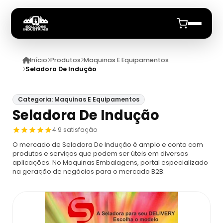
Início
Produtos
Maquinas E Equipamentos
Início
Seladora De Indução
Quem Somos
Categoria: Maquinas E Equipamentos
Seladora De Indução
Produtos
4.9 satisfação
Maquinas E Equipamentos
Anuncie
O mercado de Seladora De Indução é amplo e conta com
produtos e serviços que podem ser úteis em diversas
aplicações. No Maquinas Embalagens, portal especializado
Dosador
Datadores
na geração de negócios para o mercado B2B.
Máquina De Embalagem Compacta
Datadores
Máquina Embaladora E Seladora
Datador De Potes