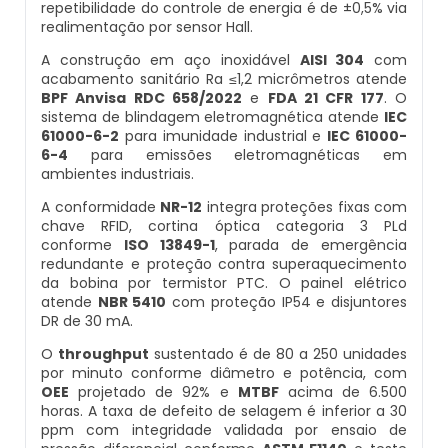
repetibilidade do controle de energia é de ±0,5% via
realimentação por sensor Hall.
Balança Multicabeçote
Datador Elétrico
A construção em aço inoxidável
AISI 304
com
acabamento sanitário Ra ≤1,2 micrômetros atende
Pesadora Para Biscoito De Polvilho
BPF Anvisa RDC 658/2022
e
FDA 21 CFR 177
. O
Datador Para Sacos Plasticos
sistema de blindagem eletromagnética atende
IEC
Seladora Rotativa
61000-6-2
para imunidade industrial e
IEC 61000-
6-4
para emissões eletromagnéticas em
Comprar Datador Automático
ambientes industriais.
Pesadora Para Pão De Queijo
A conformidade
NR-12
integra proteções fixas com
Datador Termico
chave RFID, cortina óptica categoria 3 PLd
Dosador De Rosca
conforme
ISO 13849-1
, parada de emergência
Datador Automático A Venda
redundante e proteção contra superaquecimento
da bobina por termistor PTC. O painel elétrico
Pesadoras Automáticas
atende
NBR 5410
com proteção IP54 e disjuntores
Datador Termo Transferência
DR de 30 mA.
Embaladora De Graos
O
throughput
sustentado é de 80 a 250 unidades
Fornecedor Datador Automático
por minuto conforme diâmetro e potência, com
OEE
projetado de 92% e
MTBF
acima de 6.500
Seladora Automática Com Esteira
horas. A taxa de defeito de selagem é inferior a 30
Datador De Caixas
ppm com integridade validada por ensaio de
Embaladora De Pao