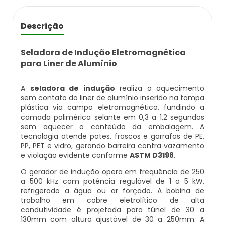
Balança Contadora
Datador Ink Jet Manual
Descrição
Máquina Seladora Rotativa Pneumática
Datador Ink Jet Portátil
Seladora de Indução Eletromagnética
Embaladora Industrial
para Liner de Alumínio
Datador Para Caixa De Papelão
Pesadora De Grãos
A
seladora de indução
realiza o aquecimento
Datador Para Embaladora
sem contato do liner de alumínio inserido na tampa
plástica via campo eletromagnético, fundindo a
Embaladora De Doces
camada polimérica selante em 0,3 a 1,2 segundos
Datador Para Embalagens Plásticas
sem aquecer o conteúdo da embalagem. A
Embaladora Vertical
tecnologia atende potes, frascos e garrafas de PE,
PP, PET e vidro, gerando barreira contra vazamento
Datador Para Empacotadora
e violação evidente conforme
ASTM D3198
.
Pesadora De Pão
O gerador de indução opera em frequência de 250
Datador De Tampas
a 500 kHz com potência regulável de 1 a 5 kW,
Seladora Automática Com Datador
refrigerado a água ou ar forçado. A bobina de
Datador Para Plástico
trabalho em cobre eletrolítico de alta
condutividade é projetada para túnel de 30 a
Pesadora De Salgados Congelados
130mm com altura ajustável de 30 a 250mm. A
Datador Para Embalagem Manual