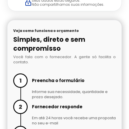
Seus dados estão seguros.
Embaladora De Brindes
Não compartilhamos suas informações.
Embaladora De Café
Veja como funciona o orçamento
Embaladora De Fechaduras E Maçanetas
Simples, direto e sem
Embaladora De Massas
compromisso
Você fala com o fornecedor. A gente só facilita o
Embaladora De Peças Automotivas
contato.
Embaladora De Pó
1
Preencha o formulário
Embaladora Invertida
Informe sua necessidade, quantidade e
prazo desejado.
2
Fábrica De Máquinas Empacotadoras
Fornecedor responde
Em até 24 horas você recebe uma proposta
Fábrica De Seladoras
no seu e-mail