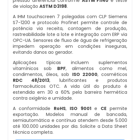
pressão diferencial conforme
ASTM F1140
e teste
Empresa De Datador Inkjet
de violação
ASTM D3198
.
Esteira Alimentadora
A IHM touchscreen 7 polegadas com CLP Siemens
Máquina Datadora Preço
S7-1200 e protocolo Profinet permite controle de
potência via receita, contagem de produção,
Seladora Contínua Com Datador
rastreabilidade lote a lote e integração com ERP via
Máquina Datadora Automática
OPC-UA. Sensores de fluxo de água de refrigeração
impedem operação em condições inseguras,
Maquina Contadora
evitando danos ao gerador.
Datador De Potes Tampas E Rótulos
Aplicações típicas incluem suplementos
Seladora Rotativa Contínua
vitamínicos sob
BPF
, alimentos como mel,
Manutenção De Datador De Caixa
condimentos, óleos, sob
ISO 22000
, cosméticos
Balança Linear
RDC 48/2013
, lubrificantes e produtos
farmacêuticos OTC. A vida útil do produto é
Datador Automático De Embalagens
estendida em 30 a 60% pela barreira hermética
Seladoras Automáticas Com Data
contra oxigênio e umidade.
Datador Com Esteira
A conformidade
RoHS
,
ISO 9001
e
CE
permite
Pesadora
exportação. Modelos manual de bancada,
Datador De Embalagens Automático
semiautomática e contínua atendem desde 5.000
até 100.000 unidades por dia. Solicite a Data Sheet
Embaladora De Feijão
técnica completa.
Datador Hot Stamping