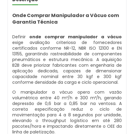
Balança Contadora
Datador Ink Jet Manual
Onde Comprar Manipulador a Vácuo com
Máquina Seladora Rotativa Pneumática
Garantia Técnica
Datador Ink Jet Portátil
Embaladora Industrial
Definir
onde comprar manipulador a vácuo
Datador Para Caixa De Papelão
exige avaliação criteriosa de fornecedores
certificados conforme NR-12, NBR ISO 12100 e EN
Pesadora De Grãos
13155, garantindo rastreabilidade de componentes
Datador Para Embaladora
pneumáticos e estrutura mecânica. A aquisição
Embaladora De Doces
B2B deve priorizar fabricantes com engenharia de
aplicação dedicada, capazes de dimensionar
Datador Para Embalagens Plásticas
capacidade nominal entre 30 kgf e 300 kgf
Embaladora Vertical
conforme densidade da carga e ciclo operacional.
Datador Para Empacotadora
O manipulador a vácuo opera com vazão
Pesadora De Pão
volumétrica entre 40 m³/h e 300 m³/h, gerando
Datador De Tampas
depressão de 0,6 bar a 0,85 bar na ventosa. A
correta especificação reduz o ciclo de
Seladora Automática Com Datador
movimentação para 4 a 8 segundos por unidade,
Datador Para Plástico
elevando o throughput logístico em até 280
pacotes/hora e impactando diretamente o OEE da
Pesadora De Salgados Congelados
linha de paletização.
Datador Para Embalagem Manual