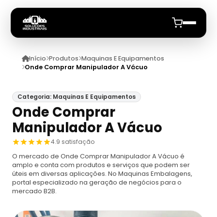
Início
Produtos
Maquinas E Equipamentos
Início
Onde Comprar Manipulador A Vácuo
Quem Somos
Categoria: Maquinas E Equipamentos
Onde Comprar
Produtos
Manipulador A Vácuo
Maquinas E Equipamentos
Anuncie
4.9 satisfação
O mercado de Onde Comprar Manipulador A Vácuo é
Dosador
Datadores
amplo e conta com produtos e serviços que podem ser
úteis em diversas aplicações. No Maquinas Embalagens,
portal especializado na geração de negócios para o
Máquina De Embalagem Compacta
Datadores
mercado B2B.
Máquina Embaladora E Seladora
Datador De Potes