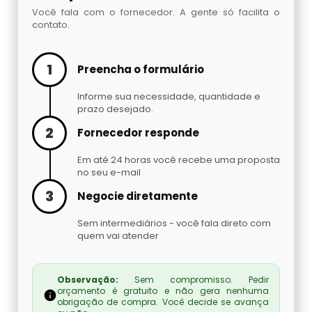
Embaladora De Brindes
Você fala com o fornecedor. A gente só facilita o
contato.
Embaladora De Café
1
Preencha o formulário
Embaladora De Fechaduras E Maçanetas
Informe sua necessidade, quantidade e
prazo desejado.
Embaladora De Massas
2
Fornecedor responde
Embaladora De Peças Automotivas
Em até 24 horas você recebe uma proposta
no seu e-mail
Embaladora De Pó
3
Negocie diretamente
Embaladora Invertida
Sem intermediários - você fala direto com
quem vai atender
Fábrica De Máquinas Empacotadoras
Observação:
Sem compromisso. Pedir
orçamento é gratuito e não gera nenhuma
Fábrica De Seladoras
obrigação de compra. Você decide se avança