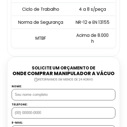
Embaladora E Seladora
Ciclo de Trabalho
4 a 8 s/peça
Datador Industrial
Esteira Coletora
Norma de Segurança
NR-12 e EN 13155
Datador Inkjet Com Esteira
Dosadora Para Grãos
Acima de 8.000
MTBF
Datador Inkjet Manual
h
Máquina Seladora Automática
Datador Jato De Tinta
Máquina Seladora De Alimentos
SOLICITE UM ORÇAMENTO DE
Datador Manual Preço
ONDE COMPRAR MANIPULADOR A VÁCUO
Seladora Contínua Automática
RETORNAMOS EM MENOS DE 24 HORAS
Datador Para Flow Pack
NOME:
Seladora De Gelo
Datador Portátil
TELEFONE:
Seladora De Pedal Preço
Datadora Automática
Balança Contadora Industrial
E-MAIL: