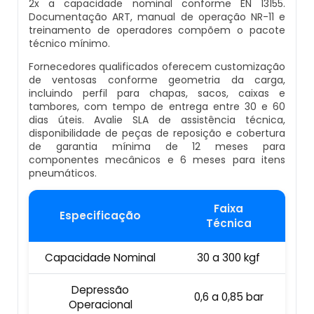
2x a capacidade nominal conforme EN 13155.
Empresa De Datador Inkjet
Documentação ART, manual de operação NR-11 e
treinamento de operadores compõem o pacote
Esteira Alimentadora
técnico mínimo.
Máquina Datadora Preço
Fornecedores qualificados oferecem customização
Seladora Contínua Com Datador
de ventosas conforme geometria da carga,
Máquina Datadora Automática
incluindo perfil para chapas, sacos, caixas e
tambores, com tempo de entrega entre 30 e 60
Maquina Contadora
dias úteis. Avalie SLA de assistência técnica,
Datador De Potes Tampas E Rótulos
disponibilidade de peças de reposição e cobertura
Seladora Rotativa Contínua
de garantia mínima de 12 meses para
Manutenção De Datador De Caixa
componentes mecânicos e 6 meses para itens
pneumáticos.
Balança Linear
Datador Automático De Embalagens
Faixa
Especificação
Seladoras Automáticas Com Data
Técnica
Datador Com Esteira
Pesadora
Capacidade Nominal
30 a 300 kgf
Datador De Embalagens Automático
Embaladora De Feijão
Depressão
0,6 a 0,85 bar
Operacional
Datador Hot Stamping