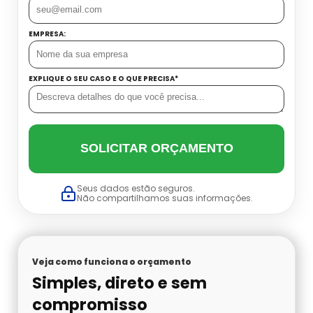
Datador Cetro
Balança Linear Sp
EMPRESA:
Balança Multi Cabeças
EXPLIQUE O SEU CASO E O QUE PRECISA*
Balança Multi Cabeças Preço
Balança Multi Cabeças Sp
SOLICITAR ORÇAMENTO
Balança Multicabeçote Preço
Seus dados estão seguros.
Não compartilhamos suas informações.
Contadora Preço
Dosadora Para Pó
Veja como funciona o orçamento
Simples, direto e sem
Embaladora De Azeitona
compromisso