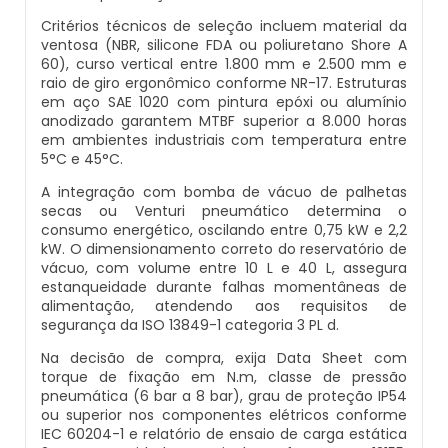
Critérios técnicos de seleção incluem material da
Balança Multicabeçote
ventosa (NBR, silicone FDA ou poliuretano Shore A
Datador Elétrico
60), curso vertical entre 1.800 mm e 2.500 mm e
Pesadora Para Biscoito De Polvilho
raio de giro ergonômico conforme NR-17. Estruturas
em aço SAE 1020 com pintura epóxi ou alumínio
Datador Para Sacos Plasticos
anodizado garantem MTBF superior a 8.000 horas
Seladora Rotativa
em ambientes industriais com temperatura entre
Comprar Datador Automático
5°C e 45°C.
Pesadora Para Pão De Queijo
A integração com bomba de vácuo de palhetas
Datador Termico
secas ou Venturi pneumático determina o
consumo energético, oscilando entre 0,75 kW e 2,2
Dosador De Rosca
kW. O dimensionamento correto do reservatório de
Datador Automático A Venda
vácuo, com volume entre 10 L e 40 L, assegura
estanqueidade durante falhas momentâneas de
Pesadoras Automáticas
alimentação, atendendo aos requisitos de
Datador Termo Transferência
segurança da ISO 13849-1 categoria 3 PL d.
Embaladora De Graos
Na decisão de compra, exija Data Sheet com
Fornecedor Datador Automático
torque de fixação em N.m, classe de pressão
Seladora Automática Com Esteira
pneumática (6 bar a 8 bar), grau de proteção IP54
ou superior nos componentes elétricos conforme
Datador De Caixas
IEC 60204-1 e relatório de ensaio de carga estática
Embaladora De Pao