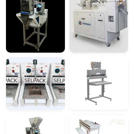
Comprar Manipulador De Tambores
Manipulador De Bobinas
Comprar Manipulador Para Caixas
Manipulador De Caixas
Dosador
Máquina De
Distribuidor De Manipulador A Vácuo Para
Embalagem
Compacta
Bombonas
Manipulador De Caixas A Vácuo
Distribuidor De Manipulador A Vácuo Para
Caixas
Máquina Embaladora
Seladora De
E Seladora
Embalagem
Manipulador De Caixas A Vácuo Preço