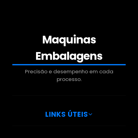
Empresa De Manipulador De Tambores
Manipulador Modular
Empresa De Manipulador Para Caixas
Maquinas
Manipulador Para Caixas Grandes
Embalagens
Fabrica De Manipulador A Vácuo Para
Precisão e desempenho em cada
Bombonas
processo.
Manipulador Para Caixas Sp
Fabrica De Manipulador A Vácuo Para
Caixas
LINKS ÚTEIS
Manipulador Para Movimentar Cargas