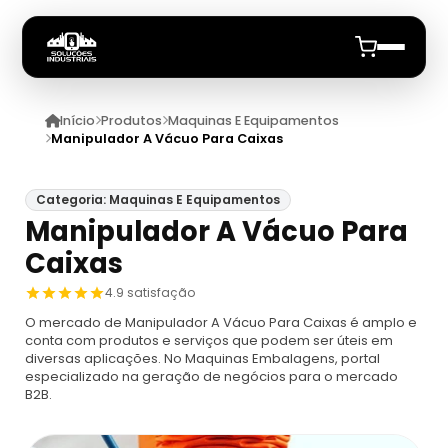
Início
Produtos
Maquinas E Equipamentos
Início
Manipulador A Vácuo Para Caixas
Quem Somos
Categoria: Maquinas E Equipamentos
Manipulador A Vácuo Para
Produtos
Caixas
Maquinas E Equipamentos
Anuncie
4.9 satisfação
O mercado de Manipulador A Vácuo Para Caixas é amplo e
Dosador
Datadores
conta com produtos e serviços que podem ser úteis em
diversas aplicações. No Maquinas Embalagens, portal
especializado na geração de negócios para o mercado
Máquina De Embalagem Compacta
Datadores
B2B.
Máquina Embaladora E Seladora
Datador De Potes