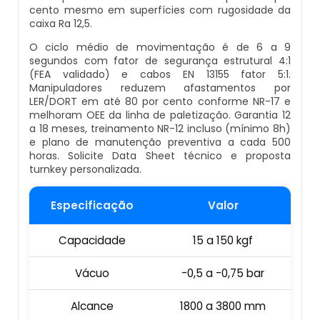
cento mesmo em superfícies com rugosidade da
Empresa De Datador Inkjet
caixa Ra 12,5.
Esteira Alimentadora
O ciclo médio de movimentação é de 6 a 9
Máquina Datadora Preço
segundos com fator de segurança estrutural 4:1
Seladora Contínua Com Datador
(FEA validado) e cabos EN 13155 fator 5:1.
Manipuladores reduzem afastamentos por
Máquina Datadora Automática
LER/DORT em até 80 por cento conforme NR-17 e
Maquina Contadora
melhoram OEE da linha de paletização. Garantia 12
Datador De Potes Tampas E Rótulos
a 18 meses, treinamento NR-12 incluso (mínimo 8h)
e plano de manutenção preventiva a cada 500
Seladora Rotativa Contínua
horas. Solicite Data Sheet técnico e proposta
Manutenção De Datador De Caixa
turnkey personalizada.
Balança Linear
Datador Automático De Embalagens
Especificação
Valor
Seladoras Automáticas Com Data
Datador Com Esteira
Capacidade
15 a 150 kgf
Pesadora
Vácuo
-0,5 a -0,75 bar
Datador De Embalagens Automático
Embaladora De Feijão
Alcance
1800 a 3800 mm
Datador Hot Stamping