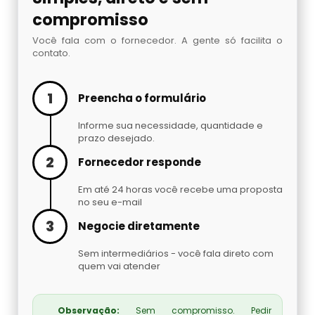
Embaladora De Brindes
compromisso
Embaladora De Café
Você fala com o fornecedor. A gente só facilita o
contato.
Embaladora De Fechaduras E Maçanetas
1
Preencha o formulário
Embaladora De Massas
Informe sua necessidade, quantidade e
prazo desejado.
Embaladora De Peças Automotivas
2
Fornecedor responde
Embaladora De Pó
Em até 24 horas você recebe uma proposta
no seu e-mail
Embaladora Invertida
3
Negocie diretamente
Sem intermediários - você fala direto com
Fábrica De Máquinas Empacotadoras
quem vai atender
Fábrica De Seladoras
Observação:
Sem compromisso. Pedir