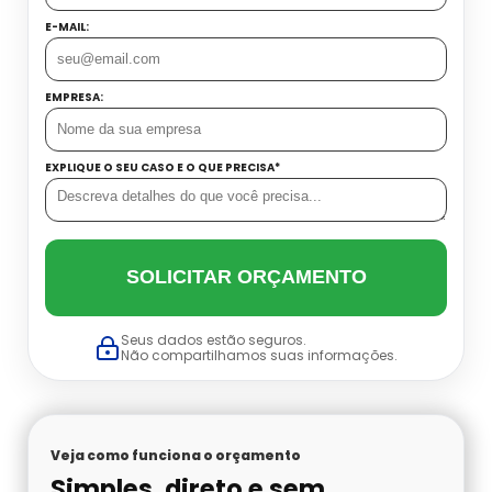
Datador Cetro
E-MAIL:
Balança Linear Sp
Balança Multi Cabeças
EMPRESA:
Balança Multi Cabeças Preço
EXPLIQUE O SEU CASO E O QUE PRECISA*
Balança Multi Cabeças Sp
Balança Multicabeçote Preço
SOLICITAR ORÇAMENTO
Contadora Preço
Seus dados estão seguros.
Não compartilhamos suas informações.
Dosadora Para Pó
Embaladora De Azeitona
Veja como funciona o orçamento
Simples, direto e sem