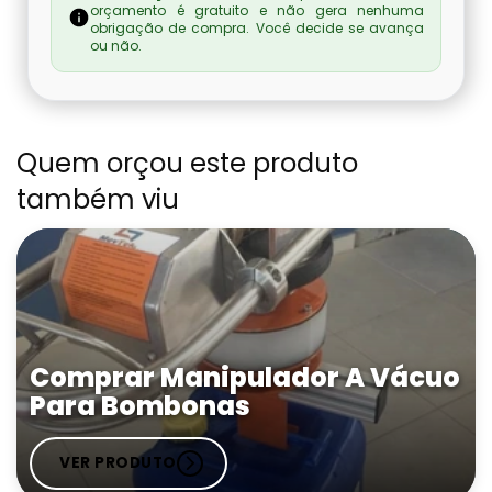
orçamento é gratuito e não gera nenhuma
Fabricante De Máquina Seladora
obrigação de compra. Você decide se avança
ou não.
Fabricante De Máquinas Empacotadoras
Fabricante De Seladora
Quem orçou este produto
também viu
Comprar Manipulador A Vácuo Para
Bombonas
Manipulador A Vácuo Para Caixas Sp
Manipulador A Vácuo Para Chapas
Comprar Manipulador A Vácuo
Comprar Manipulador A Vácuo Para Caixas
Para Bombonas
Manipulador À Vácuo Para Sacaria
VER PRODUTO