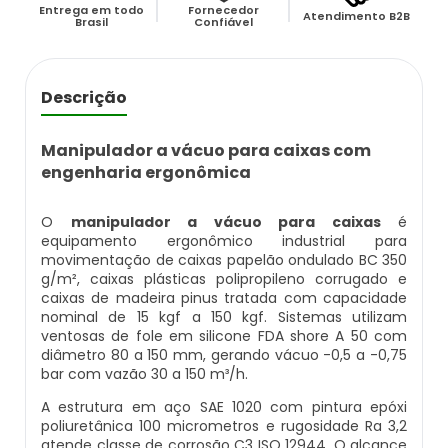
Balança Contadora
Entrega em todo
Fornecedor
Atendimento B2B
Brasil
Confiável
Datador Ink Jet Manual
Máquina Seladora Rotativa Pneumática
Datador Ink Jet Portátil
Descrição
Embaladora Industrial
Datador Para Caixa De Papelão
Manipulador a vácuo para caixas com
Pesadora De Grãos
engenharia ergonômica
Datador Para Embaladora
Embaladora De Doces
O
manipulador a vácuo para caixas
é
Datador Para Embalagens Plásticas
equipamento ergonômico industrial para
movimentação de caixas papelão ondulado BC 350
Embaladora Vertical
g/m², caixas plásticas polipropileno corrugado e
Datador Para Empacotadora
caixas de madeira pinus tratada com capacidade
nominal de 15 kgf a 150 kgf. Sistemas utilizam
Pesadora De Pão
ventosas de fole em silicone FDA shore A 50 com
Datador De Tampas
diâmetro 80 a 150 mm, gerando vácuo -0,5 a -0,75
Seladora Automática Com Datador
bar com vazão 30 a 150 m³/h.
Datador Para Plástico
A estrutura em aço SAE 1020 com pintura epóxi
Pesadora De Salgados Congelados
poliuretânica 100 micrometros e rugosidade Ra 3,2
atende classe de corrosão C3 ISO 12944. O alcance
Datador Para Embalagem Manual