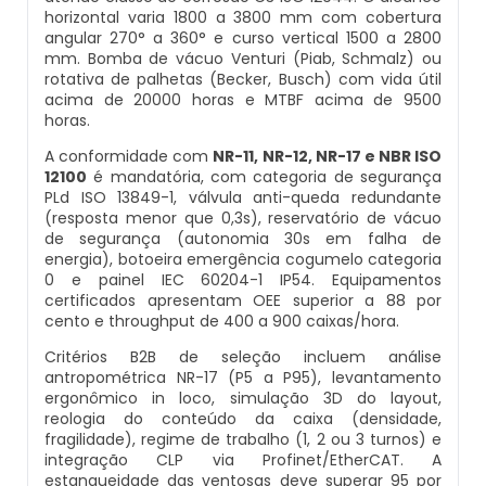
horizontal varia 1800 a 3800 mm com cobertura
Balança Multicabeçote
angular 270° a 360° e curso vertical 1500 a 2800
Datador Elétrico
mm. Bomba de vácuo Venturi (Piab, Schmalz) ou
rotativa de palhetas (Becker, Busch) com vida útil
Pesadora Para Biscoito De Polvilho
acima de 20000 horas e MTBF acima de 9500
Datador Para Sacos Plasticos
horas.
Seladora Rotativa
A conformidade com
NR-11, NR-12, NR-17 e NBR ISO
Comprar Datador Automático
12100
é mandatória, com categoria de segurança
PLd ISO 13849-1, válvula anti-queda redundante
Pesadora Para Pão De Queijo
(resposta menor que 0,3s), reservatório de vácuo
Datador Termico
de segurança (autonomia 30s em falha de
Dosador De Rosca
energia), botoeira emergência cogumelo categoria
0 e painel IEC 60204-1 IP54. Equipamentos
Datador Automático A Venda
certificados apresentam OEE superior a 88 por
Pesadoras Automáticas
cento e throughput de 400 a 900 caixas/hora.
Datador Termo Transferência
Critérios B2B de seleção incluem análise
Embaladora De Graos
antropométrica NR-17 (P5 a P95), levantamento
Fornecedor Datador Automático
ergonômico in loco, simulação 3D do layout,
reologia do conteúdo da caixa (densidade,
Seladora Automática Com Esteira
fragilidade), regime de trabalho (1, 2 ou 3 turnos) e
Datador De Caixas
integração CLP via Profinet/EtherCAT. A
estanqueidade das ventosas deve superar 95 por
Embaladora De Pao