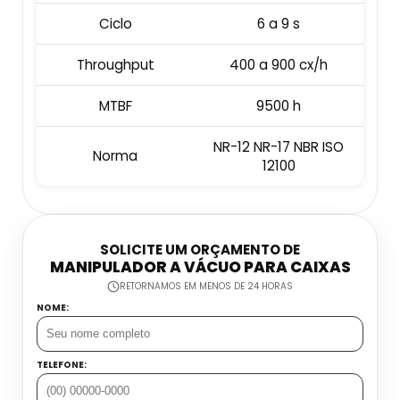
Embaladora E Seladora
Ciclo
6 a 9 s
Datador Industrial
Esteira Coletora
Throughput
400 a 900 cx/h
Datador Inkjet Com Esteira
MTBF
9500 h
Dosadora Para Grãos
Datador Inkjet Manual
NR-12 NR-17 NBR ISO
Máquina Seladora Automática
Norma
12100
Datador Jato De Tinta
Máquina Seladora De Alimentos
Datador Manual Preço
Seladora Contínua Automática
SOLICITE UM ORÇAMENTO DE
MANIPULADOR A VÁCUO PARA CAIXAS
Datador Para Flow Pack
RETORNAMOS EM MENOS DE 24 HORAS
Seladora De Gelo
NOME:
Datador Portátil
Seladora De Pedal Preço
Datadora Automática
TELEFONE:
Balança Contadora Industrial