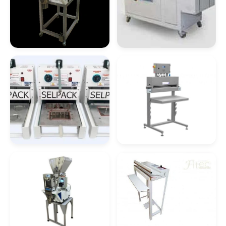
Comprar Manipulador De Tambores
Manipulador De Bobinas
Comprar Manipulador Para Caixas
Dosador
Máquina De
Embalagem
Compacta
Manipulador De Caixas
Distribuidor De Manipulador A Vácuo Para
Bombonas
Manipulador De Caixas A Vácuo
Máquina Embaladora
Seladora De
E Seladora
Embalagem
Distribuidor De Manipulador A Vácuo Para
Caixas
Manipulador De Caixas A Vácuo Preço