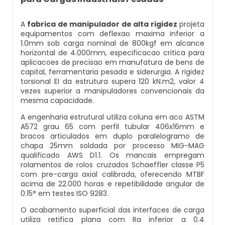
Balança Contadora
Datador Ink Jet Manual
A
fabrica de manipulador de alta rigidez
projeta
Máquina Seladora Rotativa Pneumática
equipamentos com deflexao maxima inferior a
Datador Ink Jet Portátil
1.0mm sob carga nominal de 800kgf em alcance
horizontal de 4.000mm, especificacao critica para
Embaladora Industrial
aplicacoes de precisao em manufatura de bens de
Datador Para Caixa De Papelão
capital, ferramentaria pesada e siderurgia. A rigidez
torsional EI da estrutura supera 120 kN.m2, valor 4
Pesadora De Grãos
vezes superior a manipuladores convencionais da
Datador Para Embaladora
mesma capacidade.
Embaladora De Doces
A engenharia estrutural utiliza coluna em aco ASTM
Datador Para Embalagens Plásticas
A572 grau 65 com perfil tubular 406x16mm e
Embaladora Vertical
bracos articulados em duplo paralelogramo de
chapa 25mm soldada por processo MIG-MAG
Datador Para Empacotadora
qualificado AWS D1.1. Os mancais empregam
Pesadora De Pão
rolamentos de rolos cruzados Schaeffler classe P5
Datador De Tampas
com pre-carga axial calibrada, oferecendo MTBF
acima de 22.000 horas e repetibilidade angular de
Seladora Automática Com Datador
0.15° em testes ISO 9283.
Datador Para Plástico
O acabamento superficial das interfaces de carga
Pesadora De Salgados Congelados
utiliza retifica plana com Ra inferior a 0.4
Datador Para Embalagem Manual