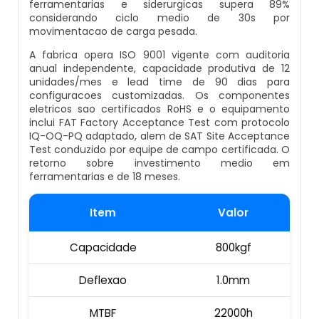
ferramentarias e siderurgicas supera 89%
Empresa De Datador Inkjet
considerando ciclo medio de 30s por
movimentacao de carga pesada.
Esteira Alimentadora
Máquina Datadora Preço
A fabrica opera ISO 9001 vigente com auditoria
anual independente, capacidade produtiva de 12
Seladora Contínua Com Datador
unidades/mes e lead time de 90 dias para
Máquina Datadora Automática
configuracoes customizadas. Os componentes
Maquina Contadora
eletricos sao certificados RoHS e o equipamento
inclui FAT Factory Acceptance Test com protocolo
Datador De Potes Tampas E Rótulos
IQ-OQ-PQ adaptado, alem de SAT Site Acceptance
Seladora Rotativa Contínua
Test conduzido por equipe de campo certificada. O
Manutenção De Datador De Caixa
retorno sobre investimento medio em
ferramentarias e de 18 meses.
Balança Linear
Datador Automático De Embalagens
Item
Valor
Seladoras Automáticas Com Data
Datador Com Esteira
Capacidade
800kgf
Pesadora
Datador De Embalagens Automático
Deflexao
1.0mm
Embaladora De Feijão
Datador Hot Stamping
MTBF
22000h