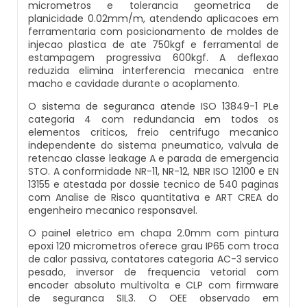
micrometros e tolerancia geometrica de
planicidade 0.02mm/m, atendendo aplicacoes em
Balança Multicabeçote
ferramentaria com posicionamento de moldes de
Datador Elétrico
injecao plastica de ate 750kgf e ferramental de
Pesadora Para Biscoito De Polvilho
estampagem progressiva 600kgf. A deflexao
Datador Para Sacos Plasticos
reduzida elimina interferencia mecanica entre
macho e cavidade durante o acoplamento.
Seladora Rotativa
Comprar Datador Automático
O sistema de seguranca atende ISO 13849-1 PLe
categoria 4 com redundancia em todos os
Pesadora Para Pão De Queijo
elementos criticos, freio centrifugo mecanico
Datador Termico
independente do sistema pneumatico, valvula de
retencao classe leakage A e parada de emergencia
Dosador De Rosca
STO. A conformidade NR-11, NR-12, NBR ISO 12100 e EN
Datador Automático A Venda
13155 e atestada por dossie tecnico de 540 paginas
Pesadoras Automáticas
com Analise de Risco quantitativa e ART CREA do
engenheiro mecanico responsavel.
Datador Termo Transferência
Embaladora De Graos
O painel eletrico em chapa 2.0mm com pintura
epoxi 120 micrometros oferece grau IP65 com troca
Fornecedor Datador Automático
de calor passiva, contatores categoria AC-3 servico
Seladora Automática Com Esteira
pesado, inversor de frequencia vetorial com
Datador De Caixas
encoder absoluto multivolta e CLP com firmware
de seguranca SIL3. O OEE observado em
Embaladora De Pao