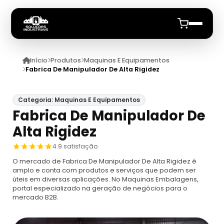
Início
Produtos
Maquinas E Equipamentos
Início
Fabrica De Manipulador De Alta Rigidez
Quem Somos
Categoria: Maquinas E Equipamentos
Fabrica De Manipulador De
Produtos
Alta Rigidez
Maquinas E Equipamentos
Anuncie
4.9 satisfação
O mercado de Fabrica De Manipulador De Alta Rigidez é
Dosador
Datadores
amplo e conta com produtos e serviços que podem ser
úteis em diversas aplicações. No Maquinas Embalagens,
portal especializado na geração de negócios para o
Máquina De Embalagem Compacta
Datadores
mercado B2B.
Máquina Embaladora E Seladora
Datador De Potes