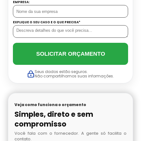
Datador Cetro
EMPRESA:
Balança Linear Sp
EXPLIQUE O SEU CASO E O QUE PRECISA*
Balança Multi Cabeças
Balança Multi Cabeças Preço
SOLICITAR ORÇAMENTO
Balança Multi Cabeças Sp
Seus dados estão seguros.
Não compartilhamos suas informações.
Balança Multicabeçote Preço
Contadora Preço
Veja como funciona o orçamento
Dosadora Para Pó
Simples, direto e sem
compromisso
Embaladora De Azeitona
Você fala com o fornecedor. A gente só facilita o
contato.