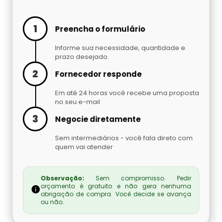
Embaladora De Brindes
1
Embaladora De Café
Preencha o formulário
Informe sua necessidade, quantidade e
Embaladora De Fechaduras E Maçanetas
prazo desejado.
2
Fornecedor responde
Embaladora De Massas
Em até 24 horas você recebe uma proposta
no seu e-mail
Embaladora De Peças Automotivas
3
Negocie diretamente
Embaladora De Pó
Sem intermediários - você fala direto com
quem vai atender
Embaladora Invertida
Observação:
Sem compromisso. Pedir
Fábrica De Máquinas Empacotadoras
orçamento é gratuito e não gera nenhuma
obrigação de compra. Você decide se avança
ou não.
Fábrica De Seladoras